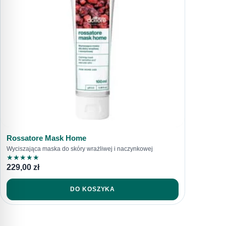
616792520
sklep@dottore.beauty
Rossatore Mask Home
Wyciszająca maska do skóry wrażliwej i naczynkowej
★
★
★
★
★
229,00
zł
DO KOSZYKA