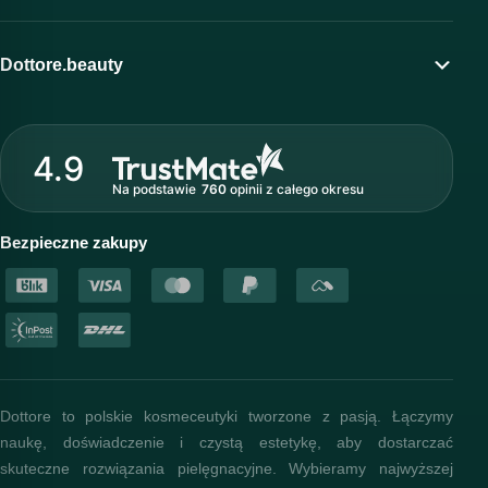
Moje konto
Program lojalnościowy
Dottore.beauty
Wirtualny kosmetolog
O marce Dottore
Strefa profesjonalisty
4.9
Nasz zespół
Na podstawie
760
opinii
z całego okresu
Akademia i szkolenia
Baza wiedzy
Bezpieczne zakupy
Dottore to polskie kosmeceutyki tworzone z pasją. Łączymy
naukę, doświadczenie i czystą estetykę, aby dostarczać
skuteczne rozwiązania pielęgnacyjne. Wybieramy najwyższej