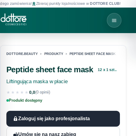
ego zamówienia!
Zbieraj punkty lojalnościowe w
DOTTORE CLUB
!
Dar
DOTTORE.BEAUTY
PRODUKTY
PEPTIDE SHEET FACE MASK
Peptide sheet face mask
12 x 1 szt..
Liftingująca maska w płacie
★★★★★
0,0
(0 opinii)
★★★★★
Produkt dostępny
Zaloguj się jako profesjonalista
Umów się na nasz zabieg