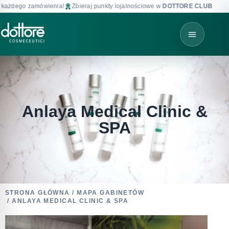
żdego zamówienia!
Zbieraj punkty lojalnościowe w
DOTTORE CLUB
!
D
Anlaya Medical Clinic &
SPA
STRONA GŁÓWNA
/
MAPA GABINETÓW
/ ANLAYA MEDICAL CLINIC & SPA