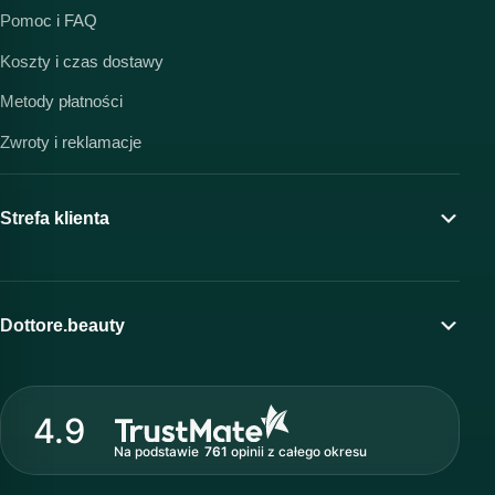
Pomoc i FAQ
Koszty i czas dostawy
Metody płatności
Zwroty i reklamacje
Strefa klienta
Moje konto
Program lojalnościowy
Dottore.beauty
Wirtualny kosmetolog
O marce Dottore
Strefa profesjonalisty
4.9
Nasz zespół
Na podstawie
761
opinii
z całego okresu
Akademia i szkolenia