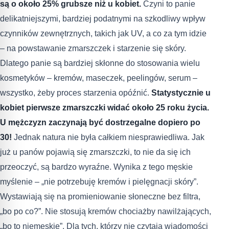
są o około 25% grubsze niż u kobiet.
Czyni to panie
delikatniejszymi, bardziej podatnymi na szkodliwy wpływ
czynników zewnętrznych, takich jak UV, a co za tym idzie
– na powstawanie zmarszczek i starzenie się skóry.
Dlatego panie są bardziej skłonne do stosowania wielu
kosmetyków – kremów, maseczek, peelingów, serum –
wszystko, żeby proces starzenia opóźnić.
Statystycznie u
kobiet pierwsze zmarszczki widać około 25 roku życia.
U mężczyzn zaczynają być dostrzegalne dopiero po
30!
Jednak natura nie była całkiem niesprawiedliwa. Jak
już u panów pojawią się zmarszczki, to nie da się ich
przeoczyć, są bardzo wyraźne. Wynika z tego męskie
myślenie – „nie potrzebuję kremów i pielęgnacji skóry”.
Wystawiają się na promieniowanie słoneczne bez filtra,
„bo po co?”. Nie stosują kremów chociażby nawilżających,
„bo to niemęskie”. Dla tych, którzy nie czytają wiadomości