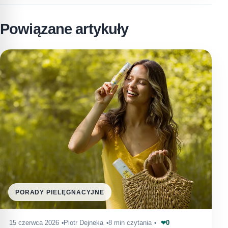
Powiązane artykuły
PORADY PIELĘGNACYJNE
0
15 czerwca 2026
Piotr Dejneka
8 min czytania
❤