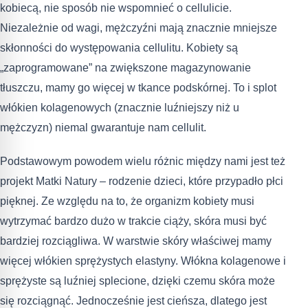
kobiecą, nie sposób nie wspomnieć o cellulicie.
Niezależnie od wagi, mężczyźni mają znacznie mniejsze
skłonności do występowania cellulitu. Kobiety są
„zaprogramowane” na zwiększone magazynowanie
tłuszczu, mamy go więcej w tkance podskórnej. To i splot
włókien kolagenowych (znacznie luźniejszy niż u
mężczyzn) niemal gwarantuje nam cellulit.
Podstawowym powodem wielu różnic między nami jest też
projekt Matki Natury – rodzenie dzieci, które przypadło płci
pięknej. Ze względu na to, że organizm kobiety musi
wytrzymać bardzo dużo w trakcie ciąży, skóra musi być
bardziej rozciągliwa. W warstwie skóry właściwej mamy
więcej włókien sprężystych elastyny. Włókna kolagenowe i
sprężyste są luźniej splecione, dzięki czemu skóra może
się rozciągnąć. Jednocześnie jest cieńsza, dlatego jest