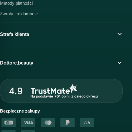
Metody płatności
Zwroty i reklamacje
Strefa klienta
Moje konto
Program lojalnościowy
Dottore.beauty
Wirtualny kosmetolog
O marce Dottore
Strefa profesjonalisty
4.9
Nasz zespół
Na podstawie
761
opinii
z całego okresu
Akademia i szkolenia
Baza wiedzy
Bezpieczne zakupy