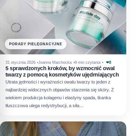
PORADY PIELĘGNACYJNE
0
31 stycznia 2026
Joanna Marchocka
9 min czytania
❤
5 sprawdzonych kroków, by wzmocnić owal
twarzy z pomocą kosmetyków ujędrniających
Utrata jędrności i wyraźności owalu twarzy to jeden z
najbardziej widocznych objawów starzenia się skóry. Z
wiekiem produkcja kolagenu i elastyny spada, tkanka
tłuszczowa ulega redystrybucji, a siła…