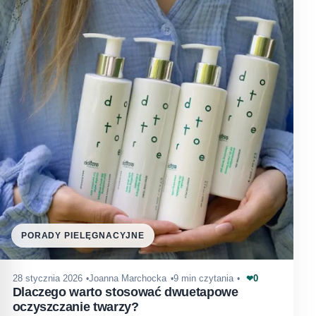
PORADY PIELĘGNACYJNE
0
28 stycznia 2026
Joanna Marchocka
9 min czytania
❤
Dlaczego warto stosować dwuetapowe
oczyszczanie twarzy?