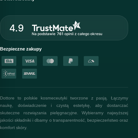
Wirtualny kosmetolog
O marce Dottore
Strefa profesjonalisty
4.9
Nasz zespół
Na podstawie
761
opinii
z całego okresu
Akademia i szkolenia
Baza wiedzy
Bezpieczne zakupy
Dottore to polskie kosmeceutyki tworzone z pasją. Łączymy
naukę, doświadczenie i czystą estetykę, aby dostarczać
skuteczne rozwiązania pielęgnacyjne. Wybieramy najwyższej
jakości składniki i dbamy o transparentność, bezpieczeństwo oraz
komfort skóry.