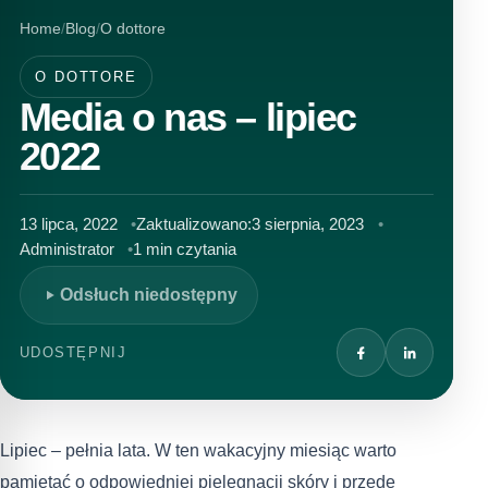
Home
Blog
O dottore
O DOTTORE
Media o nas – lipiec
2022
13 lipca, 2022
Zaktualizowano:
3 sierpnia, 2023
Administrator
1 min czytania
Odsłuch niedostępny
UDOSTĘPNIJ
Lipiec – pełnia lata. W ten wakacyjny miesiąc warto
pamiętać o odpowiedniej pielęgnacji skóry i przede