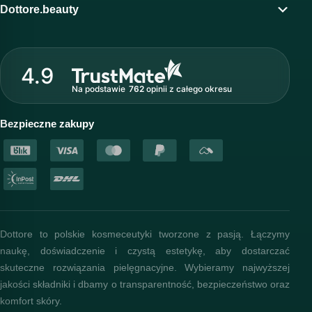
Program lojalnościowy
Dottore.beauty
Wirtualny kosmetolog
O marce Dottore
Strefa profesjonalisty
4.9
Nasz zespół
Na podstawie
762
opinii
z całego okresu
Akademia i szkolenia
Baza wiedzy
Bezpieczne zakupy
Dottore to polskie kosmeceutyki tworzone z pasją. Łączymy
naukę, doświadczenie i czystą estetykę, aby dostarczać
skuteczne rozwiązania pielęgnacyjne. Wybieramy najwyższej
jakości składniki i dbamy o transparentność, bezpieczeństwo oraz
komfort skóry.