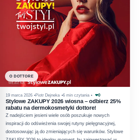
O DOTTORE
0
19 marca 2026
Piotr Dejneka
6 min czytania
❤
Stylowe ZAKUPY 2026 wiosna – odbierz 25%
rabatu na dermokosmetyki dottore!
Z nadejściem jesieni wiele osób poszukuje nowych
inspiracji do odświeżenia swojej rutyny pielęgnacyjnej,
dostosowując ją do zmieniających się warunków. Stylowe
ZAKUPY 2026 to idealny moment, by zainwestować w…