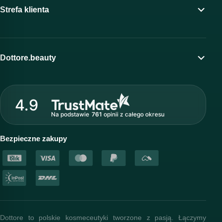
Strefa klienta
Moje konto
Program lojalnościowy
Dottore.beauty
Wirtualny kosmetolog
O marce Dottore
Strefa profesjonalisty
4.9
Nasz zespół
Na podstawie
761
opinii
z całego okresu
Akademia i szkolenia
Baza wiedzy
Bezpieczne zakupy
Dottore to polskie kosmeceutyki tworzone z pasją. Łączymy