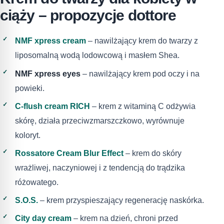
ciąży – propozycje dottore
NMF xpress cream
‒ nawilżający krem do twarzy z
liposomalną wodą lodowcową i masłem Shea.
NMF xpress eyes
– nawilżający krem pod oczy i na
powieki.
C-flush cream RICH
‒ krem z witaminą C odżywia
skórę, działa przeciwzmarszczkowo, wyrównuje
koloryt.
Rossatore Cream Blur Effect
– krem do skóry
wrażliwej, naczyniowej i z tendencją do trądzika
różowatego.
S.O.S.
– krem przyspieszający regenerację naskórka.
City day cream
– krem na dzień, chroni przed