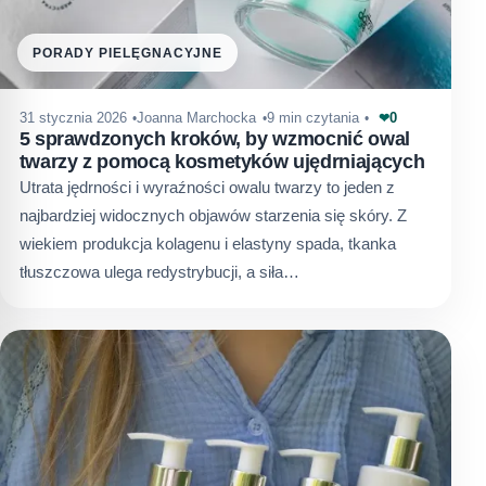
PORADY PIELĘGNACYJNE
0
31 stycznia 2026
Joanna Marchocka
9 min czytania
❤
5 sprawdzonych kroków, by wzmocnić owal
twarzy z pomocą kosmetyków ujędrniających
Utrata jędrności i wyraźności owalu twarzy to jeden z
najbardziej widocznych objawów starzenia się skóry. Z
wiekiem produkcja kolagenu i elastyny spada, tkanka
tłuszczowa ulega redystrybucji, a siła…