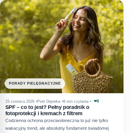
PORADY PIELĘGNACYJNE
0
15 czerwca 2026
Piotr Dejneka
8 min czytania
❤
SPF – co to jest? Pełny poradnik o
fotoprotekcji i kremach z filtrem
Codzienna ochrona przeciwsłoneczna to już nie tylko
wakacyjny trend, ale absolutny fundament świadomej