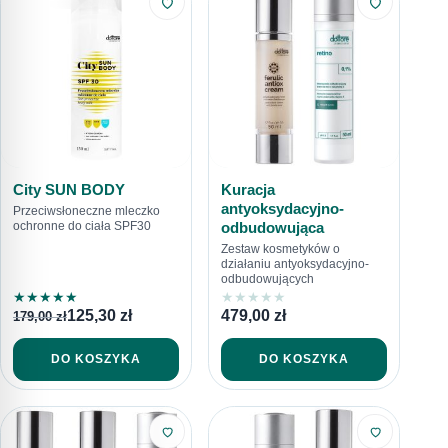
City SUN BODY
Kuracja
antyoksydacyjno-
Przeciwsłoneczne mleczko
odbudowująca
ochronne do ciała SPF30
Zestaw kosmetyków o
działaniu antyoksydacyjno-
odbudowujących
★
★
★
★
★
★
★
★
★
★
125,30
zł
479,00
zł
179,00
zł
DO KOSZYKA
DO KOSZYKA