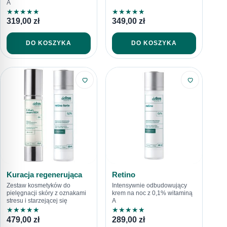
A
★
★
★
★
★
★
★
★
★
★
319,00
zł
349,00
zł
DO KOSZYKA
DO KOSZYKA
Kuracja regenerująca
Retino
Zestaw kosmetyków do
Intensywnie odbudowujący
pielęgnacji skóry z oznakami
krem na noc z 0,1% witaminą
stresu i starzejącej się
A
★
★
★
★
★
★
★
★
★
★
479,00
zł
289,00
zł