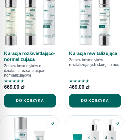
Kuracja rozświetlająco-
Kuracja rewitalizująca
normalizująca
Zestaw kosmetyków
rewitalizujących skórę na noc
Zestaw kosmetyków o
działaniu rozświelająco-
normalizującym
★
★
★
★
★
★
★
★
★
★
669,00
zł
469,00
zł
DO KOSZYKA
DO KOSZYKA