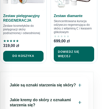
Zestaw pielęgnacyjny
Zestaw diamante
REGENERACJA
Skoncentrowana kuracja
odżywczo-regenerująca do
Zestaw kosmetyków do
skóry z witaminą C i kwasem
pielęgnacji skóry
glikolowym
podrażnionej i odwodnionej
★
★
★
★
★
699,00
zł
★
★
★
★
★
319,00
zł
DOWIEDZ SIĘ
DO KOSZYKA
WIĘCEJ
Jakie są oznaki starzenia się skóry?
Występujące objawy starzenia się skóry są
Jakie kremy do skóry z oznakami
zależne od wielu czynników. Pierwsze oznaki
starzenia się?