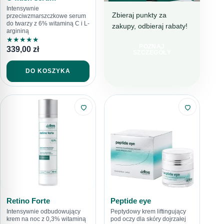
Intensywnie
Zbieraj punkty za
przeciwzmarszczkowe serum
do twarzy z 6% witaminą C i L-
zakupy, odbieraj rabaty!
DOTTORE CLUB
argininą
DOŁĄCZ I
★
★
★
★
★
POZNAJ
339,00
zł
KUPUJ TANIEJ!
SZCZEGÓŁY
DO KOSZYKA
Retino Forte
Peptide eye
Intensywnie odbudowujący
Peptydowy krem liftingujący
krem na noc z 0,3% witaminą
pod oczy dla skóry dojrzałej