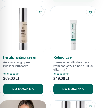
Ferulic antiox cream
Retino Eye
Antyoksydacyjny krem z
Intensywnie odbudowujący
kwasem ferulowym
krem pod oczy na noc z 0,03%
witaminą A
★
★
★
★
★
★
★
★
★
★
309,00
zł
249,00
zł
DO KOSZYKA
DO KOSZYKA