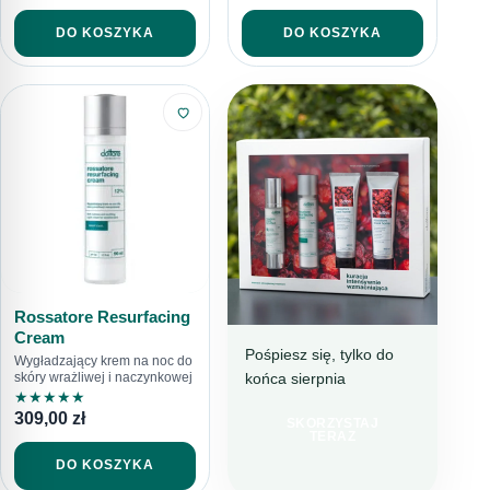
stres oksydacyjny,
obniżenie naturalnej produkcji kolagenu i elastyny w
DO KOSZYKA
DO KOSZYKA
skórze,
osłabienie bariery hydrolipidowej,
zmiany hormonalne, obniżenie poziomu estrogenów.
Dodatkowo do przyczyn starzenia się możemy dodatkowo
zaliczyć czynniki zewnętrzne tj. brak ruchu, nieodpowiednią
dietę. Długotrwały stres również negatywnie wpłynie na
kondycję skóry.
Rossatore Resurfacing
Cream
Pośpiesz się, tylko do
Wygładzający krem na noc do
końca sierpnia
skóry wrażliwej i naczynkowej
BESTSELLEROWA
★
★
★
★
★
KURACJA
309,00
zł
SKORZYSTAJ
TERAZ 199 ZŁ
TERAZ
TANIEJ
DO KOSZYKA