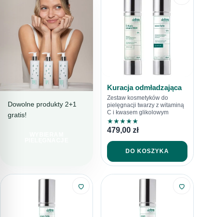
Kuracja odmładzająca
Zestaw kosmetyków do
Dowolne produkty 2+1
pielęgnacji twarzy z witaminą
C i kwasem glikolowym
gratis!
PIELĘGNACJA
★
★
★
★
★
PEŁNA TROSKI
479,00
zł
WYBIERAM
LINIA
PIELĘGNACJE
SENSITORE
DO KOSZYKA