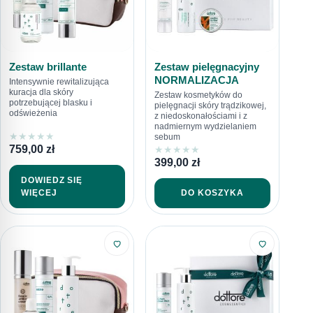
Zestaw brillante
Zestaw pielęgnacyjny
NORMALIZACJA
Intensywnie rewitalizująca
kuracja dla skóry
Zestaw kosmetyków do
potrzebującej blasku i
pielęgnacji skóry trądzikowej,
odświeżenia
z niedoskonałościami i z
nadmiernym wydzielaniem
★
★
★
★
★
sebum
759,00
zł
★
★
★
★
★
399,00
zł
DOWIEDZ SIĘ
DO KOSZYKA
WIĘCEJ