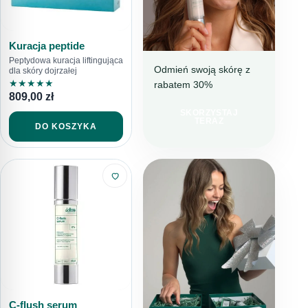
Kuracja peptide
Peptydowa kuracja liftingująca
Odmień swoją skórę z
dla skóry dojrzałej
★
★
★
★
★
rabatem 30%
NAWILŻENIE I
809,00
zł
REDUKCJA
NIEDOSKONAŁOŚCI
SKORZYSTAJ
TERAZ
IDEALNY
DO KOSZYKA
WYBÓR NA
LATO
C-flush serum