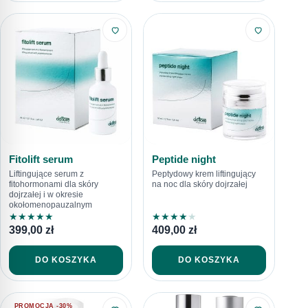
Fitolift serum
Peptide night
Liftingujące serum z
Peptydowy krem liftingujący
fitohormonami dla skóry
na noc dla skóry dojrzałej
dojrzałej i w okresie
okołomenopauzalnym
★
★
★
★
★
★
★
★
★
★
399,00
zł
409,00
zł
DO KOSZYKA
DO KOSZYKA
PROMOCJA -30%