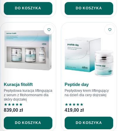
DO KOSZYKA
DO KOSZYKA
Kuracja fitolift
Peptide day
Peptydowa kuracja liftingująca
Peptydowy krem liftingujący
z serum z fitohormonami dla
na dzień dla cery dojrzałej
skóry dojrzałej
★
★
★
★
★
★
★
★
★
★
839,00
zł
419,00
zł
DO KOSZYKA
DO KOSZYKA