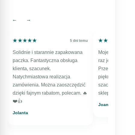
przyczyny starzenia się skóry, skutecznie
redukują zmarszczki, poprawiają
←
→
elastyczność i wygładzenie skóry.
W swoich działaniach nie zapomnij o
★★★★★
★★★★★
★★★★★
★★★★★
mu
5 dni temu
odpowiedniej diecie, wysypiaj się i unikaj
ekspozycji na słońce.
Solidnie i starannie zapakowana
Moje kolejne zam
paczka. Fantastyczna obsługa
raz jestem bard
klienta, szacunek.
Przesyłka expres
Natychmiastowa realizacja
pięknie zapakowa
zamówienia. Można zaoszczędzić
szacunkiem dla k
dzięki fajnym rabatom, polecam. 🔥
sklep, kosmetyki
❤️👍️
Joanna
Jolanta