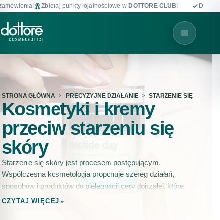
ia!
Zbieraj punkty lojalnościowe w
DOTTORE CLUB
!
Darmowa dostawa
STRONA GŁÓWNA
PRECYZYJNE DZIAŁANIE
STARZENIE SIĘ
Kosmetyki i kremy
przeciw starzeniu się
skóry
Starzenie się skóry jest procesem postępującym.
Współczesna kosmetologia proponuje szereg działań,
sposobów i produktów do pielęgnacji cery dojrzałej, które
zapobiegają starzeniu się skóry twarzy i powstawaniu
⌄
CZYTAJ WIĘCEJ
zmarszczek.