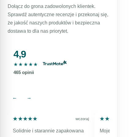
twarzy, jak i całego ciała. Zakupy online w
światłem emitowanym przez ekrany
Dołącz do grona zadowolonych klientek.
dottore to gwarancja szybkiej i
komputerów, tabletów telefonów.
Sprawdź autentyczne recenzje i przekonaj się,
bezproblemowej dostawy. W razie problemów
że jakość naszych produktów i bezpieczna
z wyborem zapewniamy pomoc.
dostawa to dla nas priorytet.
4,9
★★★★★
★★★★★
465 opinii
←
→
★★★★★
★★★★★
★★★★★
★★★★★
aj
wczoraj
Solidnie i starannie zapakowana
Moje kolejne zam