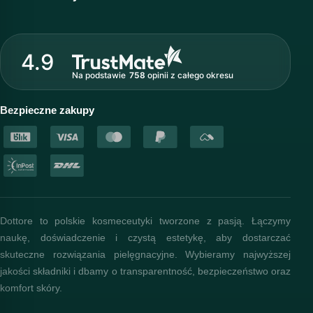
Wirtualny kosmetolog
O marce Dottore
Strefa profesjonalisty
4.9
Nasz zespół
Na podstawie
758
opinii
z całego okresu
Akademia i szkolenia
Baza wiedzy
Bezpieczne zakupy
Dottore to polskie kosmeceutyki tworzone z pasją. Łączymy
naukę, doświadczenie i czystą estetykę, aby dostarczać
skuteczne rozwiązania pielęgnacyjne. Wybieramy najwyższej
jakości składniki i dbamy o transparentność, bezpieczeństwo oraz
komfort skóry.