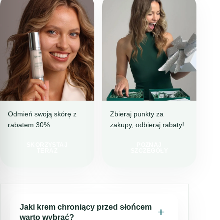
Odmień swoją skórę z
Zbieraj punkty za
rabatem 30%
zakupy, odbieraj rabaty!
NAWILŻENIE I
DOTTORE CLUB
REDUKCJA
DOŁĄCZ I
NIEDOSKONAŁOŚCI
SKORZYSTAJ
POZNAJ
KUPUJ TANIEJ!
TERAZ
SZCZEGÓŁY
IDEALNY
WYBÓR NA
LATO
Jaki krem chroniący przed słońcem
warto wybrać?