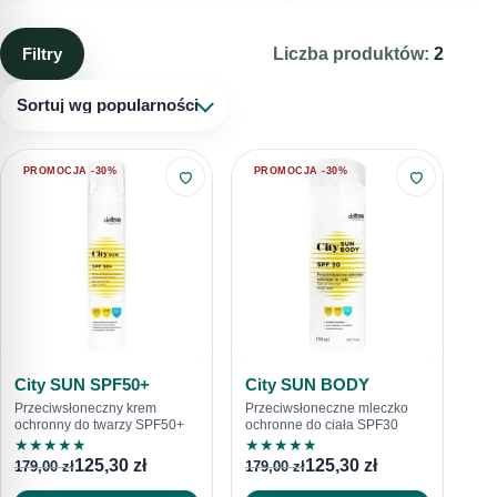
się skóry i potencjalnym ryzykiem raka skóry.
Stosowanie kremów z filtrem przez cały rok to klucz do
Filtry
Liczba produktów:
2
skutecznej ochrony. Filtry absorbują lub odbijają
promieniowanie, a co za tym idzie, zapobiegają uszkodzeniom
Sortuj wg popularności
skóry. Warto wybierać kremy z szerokim spektrum ochrony,
które zabezpieczają skórę zarówno przed promieniowaniem
PROMOCJA -30%
PROMOCJA -30%
UVA, jak i UVB.
City SUN SPF50+
City SUN BODY
Przeciwsłoneczny krem
Przeciwsłoneczne mleczko
ochronny do twarzy SPF50+
ochronne do ciała SPF30
★
★
★
★
★
★
★
★
★
★
125,30
zł
125,30
zł
179,00
zł
179,00
zł