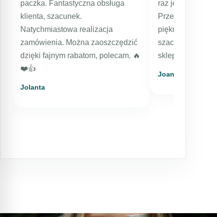
paczka. Fantastyczna obsługa
raz jestem bard
klienta, szacunek.
Przesyłka expres
Natychmiastowa realizacja
pięknie zapakowa
zamówienia. Można zaoszczędzić
szacunkiem dla k
dzięki fajnym rabatom, polecam. 🔥
sklep, kosmetyki
❤️👍️
Joanna
Jolanta