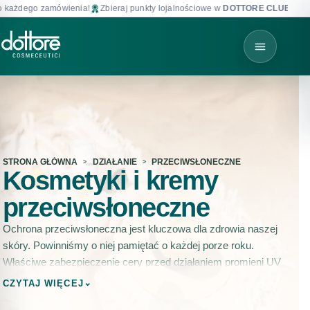
żdego zamówienia!
Zbieraj punkty lojalnościowe w
DOTTORE CLUB
!
D
STRONA GŁÓWNA
DZIAŁANIE
PRZECIWSŁONECZNE
Kosmetyki i kremy
przeciwsłoneczne
Ochrona przeciwsłoneczna jest kluczowa dla zdrowia naszej
skóry. Powinniśmy o niej pamiętać o każdej porze roku.
Właściwe zabezpieczenie cery przed działaniem promieni UV
chroni nie tylko przed przesuszeniem i oparzeniami
⌄
CZYTAJ WIĘCEJ
słonecznymi, ale również przed przedwczesnym starzeniem