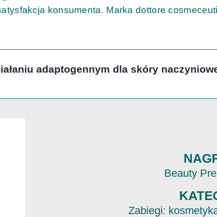
 satysfakcja konsumenta. Marka dottore cosmeceuti
iałaniu adaptogennym dla skóry naczyniowej
NAG
Beauty Pr
KATE
Zabiegi: kosmetyka,