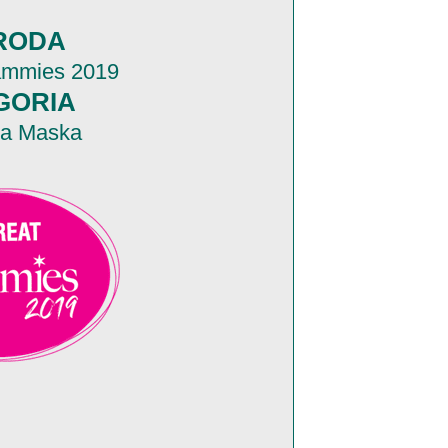
RODA
ammies 2019
GORIA
za Maska