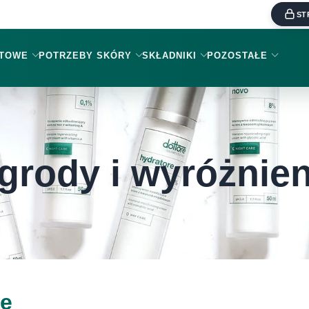
ST
KTOWE
POTRZEBY SKÓRY
SKŁADNIKI
POZOSTAŁE
grody i wyróżnien
re