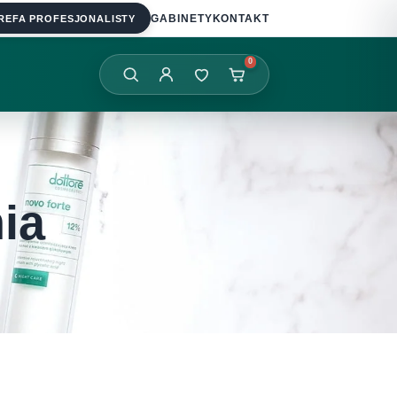
REFA PROFESJONALISTY
GABINETY
KONTAKT
0
ia