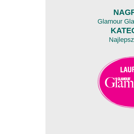
NAG
Glamour Gl
KATE
Najleps