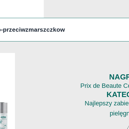
co-przeciwzmarszczkow
NAG
Prix de Beaute C
KATE
Najlepszy zabi
pielęg