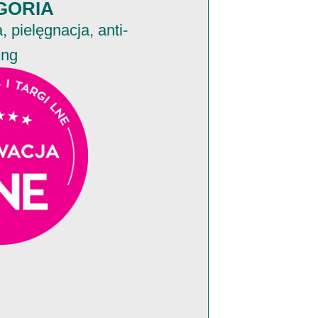
GORIA
 pielęgnacja, anti-
ing