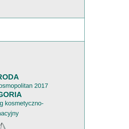
RODA
osmopolitan 2017
GORIA
eg kosmetyczno-
nacyjny