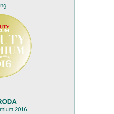
ing
RODA
emium 2016