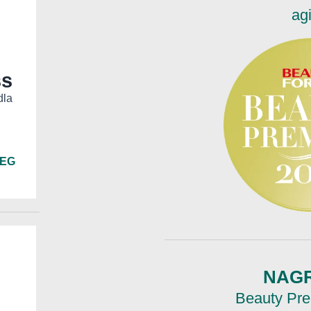
ag
ss
dla
IEG
NAG
Beauty Pr