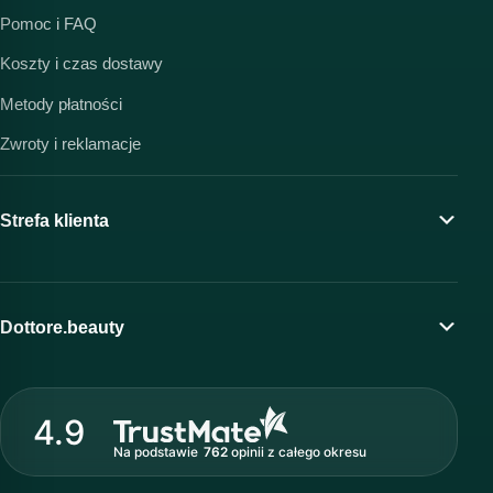
Pomoc i FAQ
Koszty i czas dostawy
Metody płatności
Zwroty i reklamacje
Strefa klienta
Moje konto
Program lojalnościowy
Dottore.beauty
Wirtualny kosmetolog
O marce Dottore
Strefa profesjonalisty
4.9
Nasz zespół
Na podstawie
762
opinii
z całego okresu
Akademia i szkolenia