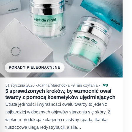
PORADY PIELĘGNACYJNE
0
31 stycznia 2026
Joanna Marchocka
9 min czytania
❤
5 sprawdzonych kroków, by wzmocnić owal
twarzy z pomocą kosmetyków ujędrniających
Utrata jędrności i wyraźności owalu twarzy to jeden z
najbardziej widocznych objawów starzenia się skóry. Z
wiekiem produkcja kolagenu i elastyny spada, tkanka
tłuszczowa ulega redystrybucji, a siła…