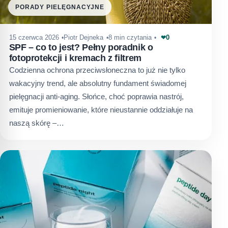
PORADY PIELĘGNACYJNE
0
15 czerwca 2026
Piotr Dejneka
8 min czytania
❤
SPF – co to jest? Pełny poradnik o
fotoprotekcji i kremach z filtrem
Codzienna ochrona przeciwsłoneczna to już nie tylko
wakacyjny trend, ale absolutny fundament świadomej
pielęgnacji anti-aging. Słońce, choć poprawia nastrój,
emituje promieniowanie, które nieustannie oddziałuje na
naszą skórę –…