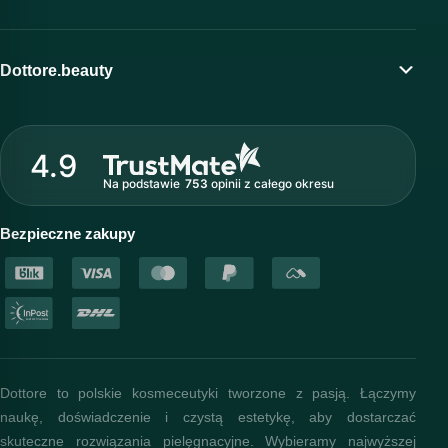
Moje konto
Program lojalnościowy
Dottore.beauty
Wirtualny kosmetolog
O marce Dottore
Strefa profesjonalisty
4.9
Nasz zespół
Na podstawie
753
opinii
z całego okresu
Akademia i szkolenia
Baza wiedzy
Bezpieczne zakupy
Dottore to polskie kosmeceutyki tworzone z pasją. Łączymy
naukę, doświadczenie i czystą estetykę, aby dostarczać
skuteczne rozwiązania pielęgnacyjne. Wybieramy najwyższej