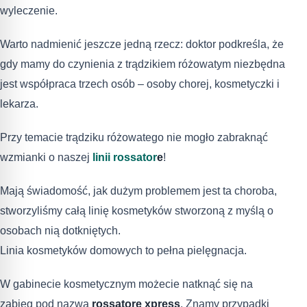
wyleczenie.
Warto nadmienić jeszcze jedną rzecz: doktor podkreśla, że
gdy mamy do czynienia z trądzikiem różowatym niezbędna
jest współpraca trzech osób – osoby chorej, kosmetyczki i
lekarza.
Przy temacie trądziku różowatego nie mogło zabraknąć
wzmianki o naszej
linii rossator
e
!
Mają świadomość, jak dużym problemem jest ta choroba,
stworzyliśmy całą linię kosmetyków stworzoną z myślą o
osobach nią dotkniętych.
Linia kosmetyków domowych to pełna pielęgnacja.
W gabinecie kosmetycznym możecie natknąć się na
zabieg pod nazwą
rossatore xpress
. Znamy przypadki