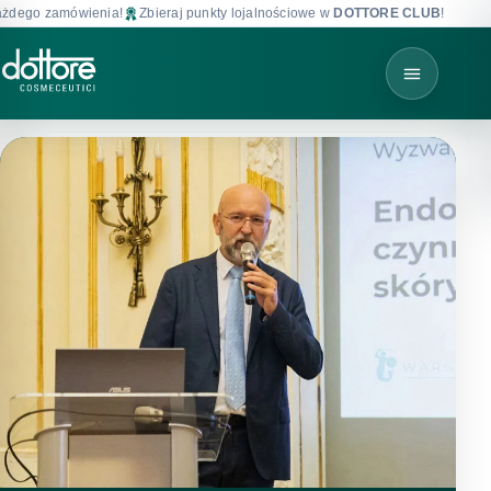
zamówienia!
Zbieraj punkty lojalnościowe w
DOTTORE CLUB
!
Darmowa