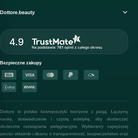
Program lojalnościowy
Dottore.beauty
Wirtualny kosmetolog
O marce Dottore
Strefa profesjonalisty
4.9
Nasz zespół
Na podstawie
761
opinii
z całego okresu
Akademia i szkolenia
Baza wiedzy
Bezpieczne zakupy
Dottore to polskie kosmeceutyki tworzone z pasją. Łączymy
naukę, doświadczenie i czystą estetykę, aby dostarczać
skuteczne rozwiązania pielęgnacyjne. Wybieramy najwyższej
jakości składniki i dbamy o transparentność, bezpieczeństwo oraz