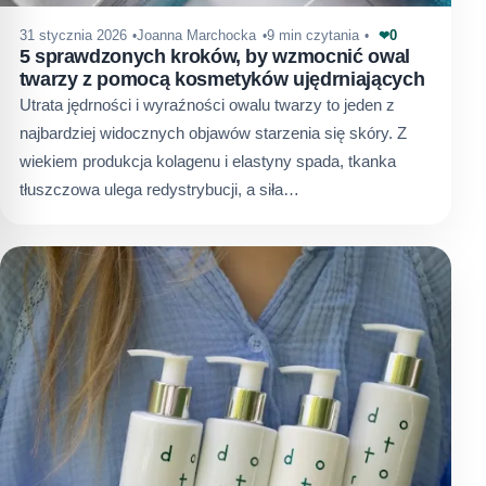
0
31 stycznia 2026
Joanna Marchocka
9 min czytania
❤
5 sprawdzonych kroków, by wzmocnić owal
twarzy z pomocą kosmetyków ujędrniających
Utrata jędrności i wyraźności owalu twarzy to jeden z
najbardziej widocznych objawów starzenia się skóry. Z
wiekiem produkcja kolagenu i elastyny spada, tkanka
tłuszczowa ulega redystrybucji, a siła…