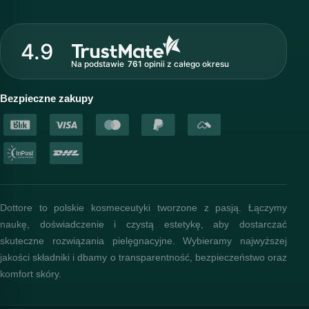
Wirtualny kosmetolog
O marce Dottore
Strefa profesjonalisty
4.9
Nasz zespół
Na podstawie
761
opinii
z całego okresu
Akademia i szkolenia
Baza wiedzy
Bezpieczne zakupy
Dottore to polskie kosmeceutyki tworzone z pasją. Łączymy
naukę, doświadczenie i czystą estetykę, aby dostarczać
skuteczne rozwiązania pielęgnacyjne. Wybieramy najwyższej
jakości składniki i dbamy o transparentność, bezpieczeństwo oraz
komfort skóry.