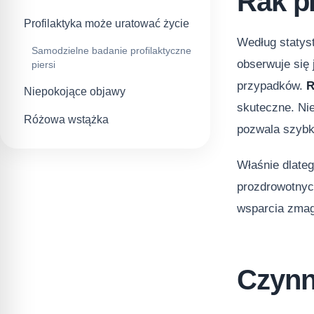
Rak pi
Profilaktyka może uratować życie
Według statyst
Samodzielne badanie profilaktyczne
obserwuje się 
piersi
przypadków.
R
Niepokojące objawy
skuteczne. Nie
Różowa wstążka
pozwala szybk
Właśnie dlate
prozdrowotnyc
wsparcia zma
Czynn