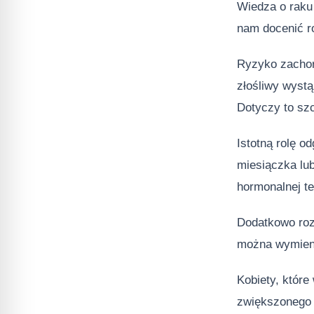
Wiedza o raku 
nam docenić ro
Ryzyko zachor
złośliwy wystą
Dotyczy to szc
Istotną rolę o
miesiączka lu
hormonalnej te
Dodatkowo roz
można wymienić
Kobiety, które
zwiększonego 