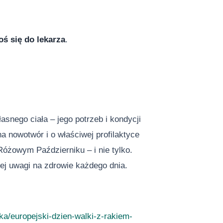
oś się do lekarza
.
snego ciała – jego potrzeb i kondycji
a nowotwór i o właściwej profilaktyce
Różowym Październiku – i nie tylko.
ej uwagi na zdrowie każdego dnia.
a/europejski-dzien-walki-z-rakiem-