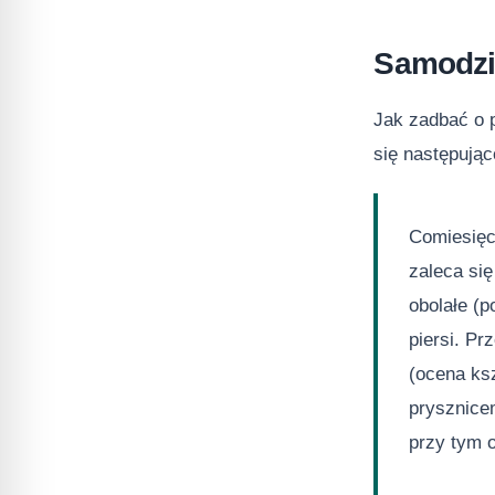
Samodzie
Jak zadbać o 
się następując
Comiesięc
zaleca się
obolałe (
piersi. Pr
(ocena ksz
prysznice
przy tym 