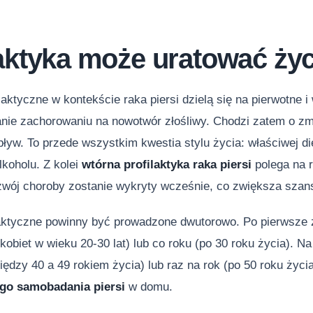
laktyka może uratować życ
ilaktyczne w kontekście raka piersi dzielą się na pierwotne i
anie zachorowaniu na nowotwór złośliwy. Chodzi zatem o zm
yw. To przede wszystkim kwestia stylu życia: właściwej die
lkoholu. Z kolei
wtórna profilaktyka raka piersi
polega na r
zwój choroby zostanie wykryty wcześnie, co zwiększa szan
laktyczne powinny być prowadzone dwutorowo. Po pierwsze 
 kobiet w wieku 20-30 lat) lub co roku (po 30 roku życia). N
iędzy 40 a 49 rokiem życia) lub raz na rok (po 50 roku życia
ego samobadania piersi
w domu.