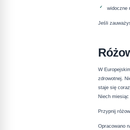
widoczne n
Jeśli zauważys
Różow
W Europejskim
zdrowotnej. Ni
staje się cora
Niech miesiąc 
Przypnij różow
Opracowano n