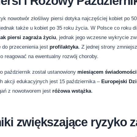
ersi i Różowy Październi
yk nowotwór złośliwy piersi dotyka najczęściej kobiet po 5
jednak także u kobiet po 35 roku życia. W Polsce co roku d
ak piersi zagraża życiu
, jednak jego wczesne wykrycie zw
 do przecenienia jest
profilaktyka
. Z jednej strony zmniejs
o reagować na ewentualny rozwój choroby.
go październik został ustanowiony
miesiącem świadomości 
h akcji edukacyjnych jest 15 października –
Europejski Dzi
gań z nowotworem jest
różowa wstążka
.
iki zwiększające ryzyko 