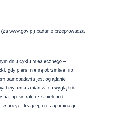
ń (za www.gov.pl) badanie przeprowadza
mym dniu cyklu miesięcznego –
ki, gdy piersi nie są obrzmiałe lub
em samobadania jest oglądanie
u wychwycenia zmian w ich wyglądzie
jna, np. w trakcie kąpieli pod
 w pozycji leżącej, nie zapominając