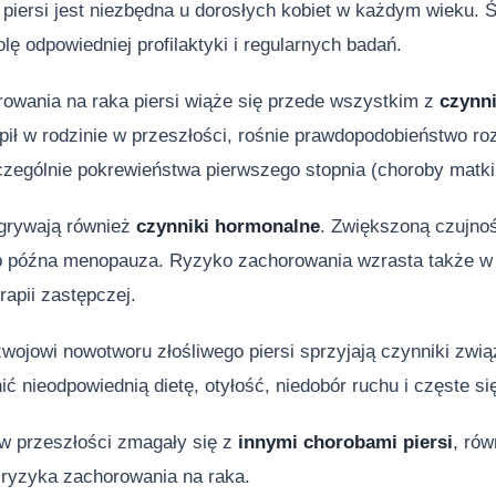
piersi jest niezbędna u dorosłych kobiet w każdym wieku. 
lę odpowiedniej profilaktyki i regularnych badań.
owania na raka piersi wiąże się przede wszystkim z
czynn
pił w rodzinie w przeszłości, rośnie prawdopodobieństwo r
zególnie pokrewieństwa pierwszego stopnia (choroby matki 
dgrywają również
czynniki hormonalne
. Zwiększoną czujno
b późna menopauza. Ryzyko zachorowania wzrasta także w 
rapii zastępczej.
wojowi nowotworu złośliwego piersi sprzyjają czynniki zwi
 nieodpowiednią dietę, otyłość, niedobór ruchu i częste się
 w przeszłości zmagały się z
innymi chorobami piersi
, ró
ryzyka zachorowania na raka.