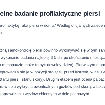
lne badanie profilaktyczne piersi
profilaktykę raka piersi w domu? Według oficjalnych zalece
o:
zną samokontrolę piersi powinno wykonywać się w tym sa
 wykonanie badania najlepiej 3-5 dni po skończeniu miesiącz
po menopauzie może to być dowolny dzień). Pierwszym etap
zeprowadza się je w pozycji stojącej, przed lustrem, w cel
tałtu piersi, stanu skóry). Drugim etapem jest ocena palpacy
m, w celu wykrycia ewentualnych guzków pod skórą, a także
o sprawdzeniu węzłów chłonnych w dole pachowym.