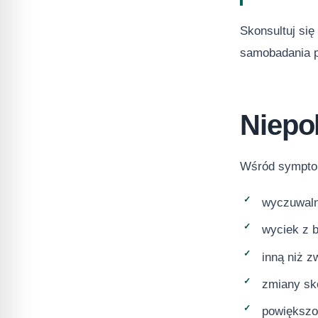
Skonsultuj si
samobadania p
Niepo
Wśród symptom
wyczuwaln
wyciek z b
inną niż z
zmiany sk
powiększo