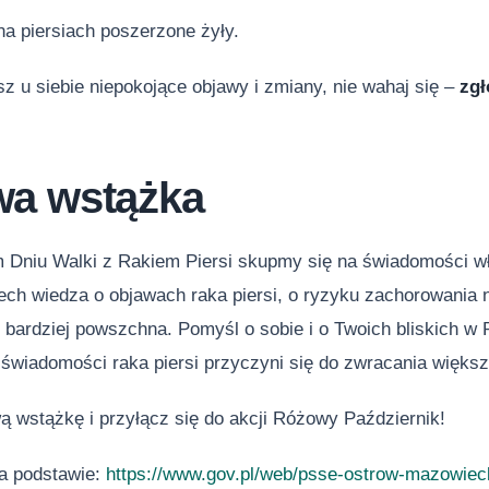
a piersiach poszerzone żyły.
z u siebie niepokojące objawy i zmiany, nie wahaj się –
zgł
a wstążka
 Dniu Walki z Rakiem Piersi skupmy się na świadomości wła
ech wiedza o objawach raka piersi, o ryzyku zachorowania n
z bardziej powszchna. Pomyśl o sobie i o Twoich bliskich w 
świadomości raka piersi przyczyni się do zwracania większ
ą wstążkę i przyłącz się do akcji Różowy Październik!
a podstawie:
https://www.gov.pl/web/psse-ostrow-mazowieck