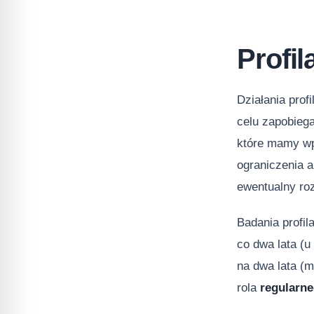
Profi
Działania prof
celu zapobieg
które mamy wpł
ograniczenia a
ewentualny ro
Badania profi
co dwa lata (u
na dwa lata (m
rola
regularn