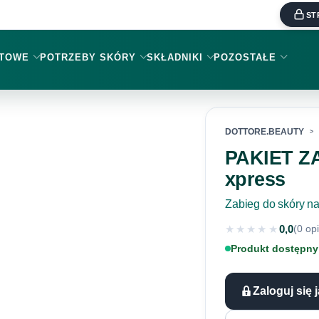
ST
KTOWE
POTRZEBY SKÓRY
SKŁADNIKI
POZOSTAŁE
DOTTORE.BEAUTY
PAKIET Z
xpress
Zabieg do skóry na
★★★★★
0,0
(0 opi
★★★★★
Produkt dostępny
Zaloguj się 