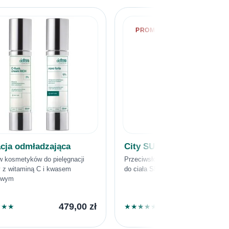
PROMOCJA -30%
cja odmładzająca
City SUN BODY
w kosmetyków do pielęgnacji
Przeciwsłoneczne mleczko ochron
y z witaminą C i kwasem
do ciała SPF30
lowym
479,00
zł
125,3
★
★
★
★
★
★
★
★
179,00
zł