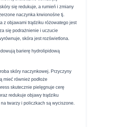
kóry się redukuje, a rumień i zmiany
zerzone naczynka krwionośne tj.
ra z objawami trądziku różowatego jest
a się podrażnienie i uczucie
wyrównuje, skóra jest rozświetlona.
dowują barierę hydrolipidową
oroba skóry naczynkowej. Przyczyny
gą mieć również podłoże
ress skutecznie pielęgnuje cerę
raz redukuje objawy trądziku
na twarzy i policzkach są wyciszone.