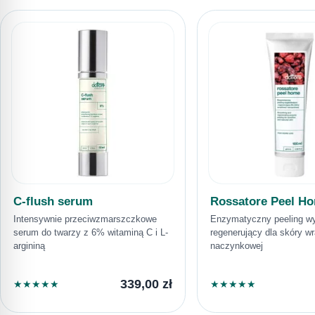
C-flush serum
Rossatore Peel H
Intensywnie przeciwzmarszczkowe
Enzymatyczny peeling wy
serum do twarzy z 6% witaminą C i L-
regenerujący dla skóry wra
argininą
naczynkowej
339,00
zł
★
★
★
★
★
★
★
★
★
★