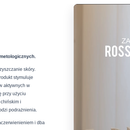
metologicznych.
zyszczanie skóry.
odukt stymuluje
ów aktywnych w
ę przy użyciu
 chińskim i
dzi podrażnienia.
aczerwienieniem i dba