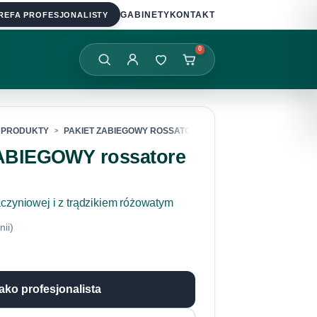
REFA PROFESJONALISTY
GABINETY
KONTAKT
0
PRODUKTY
PAKIET ZABIEGOWY ROSSATORE XPRESS
ABIEGOWY rossatore
czyniowej i z trądzikiem różowatym
nii)
jako profesjonalista