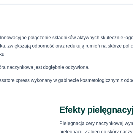
Reklamację moż
lub bezpośredn
InPost Kurier
Telefon
Szczegółowe za
od umowy opis
Kurier DHL
sklepu.
. Innowacyjne połączenie składników aktywnych skutecznie łag
Wiadomość
Dostawa do p
a, zwiększają odporność oraz redukują rumień na skórze polic
Zwroty i reklam
ku.
InPost Kurier 
kóra naczynkowa jest dogłębnie odżywiona.
Kurier DHL (za
ossatore xpress wykonany w gabinecie kosmetologicznym z od
Wyrażam zgodę
w celu obsługi 
Dostawa do pu
Polityką prywat
pobraniem)
Efekty pielęgnacy
Sprawdź pełne i
Pielęgnacja cery naczynkowej wym
616792520
s
pielęgnacji. Zabieg do skóry naczy