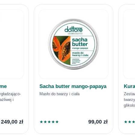
ome
Sacha butter mango-papaya
Kura
gładzająco-
Masło do twarzy i ciała
Zesta
żliwej i
twarz
gliko
249,00
zł
99,00
zł
★
★
★
★
★
★
★