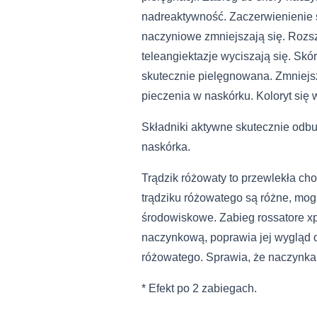
nadreaktywność. Zaczerwienienie s
naczyniowe zmniejszają się. Rozs
teleangiektazje wyciszają się. Skó
skutecznie pielęgnowana. Zmniejsz
pieczenia w naskórku. Koloryt się 
PO
Składniki aktywne skutecznie odbu
naskórka.
Trądzik różowaty to przewlekła ch
trądziku różowatego są różne, mo
środowiskowe. Zabieg rossatore xp
naczynkową, poprawia jej wygląd o
różowatego. Sprawia, że naczynka 
* Efekt po 2 zabiegach.