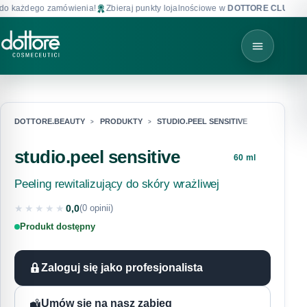
o każdego zamówienia!
Zbieraj punkty lojalnościowe w
DOTTORE CLUB
!
DOTTORE.BEAUTY
PRODUKTY
STUDIO.PEEL SENSITIVE
studio.peel sensitive
60 ml
Peeling rewitalizujący do skóry wrażliwej
★★★★★
0,0
(0 opinii)
★★★★★
Produkt dostępny
Zaloguj się jako profesjonalista
Umów się na nasz zabieg