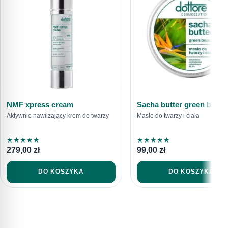
616792520
sklep@dottore.beauty
NMF xpress cream
Sacha butter green beaut
Aktywnie nawilżający krem do twarzy
Masło do twarzy i ciała
★
★
★
★
★
★
★
★
★
★
279,00
zł
99,00
zł
DO KOSZYKA
DO KOSZYKA