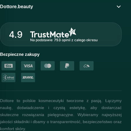
Program lojalnościowy
Dottore.beauty
Wirtualny kosmetolog
O marce Dottore
Strefa profesjonalisty
4.9
Nasz zespół
Na podstawie
753
opinii
z całego okresu
Akademia i szkolenia
Baza wiedzy
Bezpieczne zakupy
Dottore to polskie kosmeceutyki tworzone z pasją. Łączymy
naukę, doświadczenie i czystą estetykę, aby dostarczać
skuteczne rozwiązania pielęgnacyjne. Wybieramy najwyższej
jakości składniki i dbamy o transparentność, bezpieczeństwo oraz
komfort skóry.