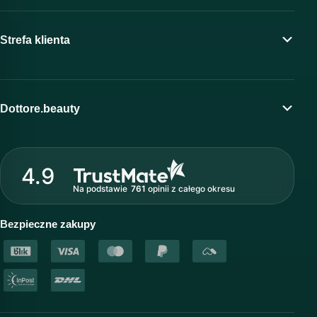
Strefa klienta
Moje konto
Program lojalnościowy
Dottore.beauty
Wirtualny kosmetolog
O marce Dottore
Strefa profesjonalisty
4.9
Nasz zespół
Na podstawie
761
opinii
z całego okresu
Akademia i szkolenia
Baza wiedzy
Bezpieczne zakupy