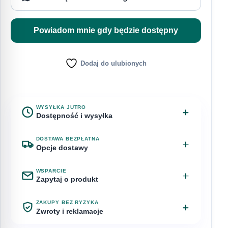
Powiadom mnie gdy będzie dostępny
Dodaj do ulubionych
WYSYŁKA JUTRO
Dostępność i wysyłka
Brak w magazynie
DOSTAWA BEZPŁATNA
Opcje dostawy
Przewidywana dostawa: 11 sierpnia
WSPARCIE
Odbiór osobisty – Chyby, ul.
Bezpłatnie
Zapytaj o produkt
Najbliższa wysyłka
Bagienna 1
za 1 dzień 4 godziny
Masz pytanie o Sensitore gel? Napisz do nas.
ZAKUPY BEZ RYZYKA
zamów teraz, a przygotujemy wysyłkę na jutro.
Zwroty i reklamacje
InPost Paczkomat 24/7
15,00 zł
Imię