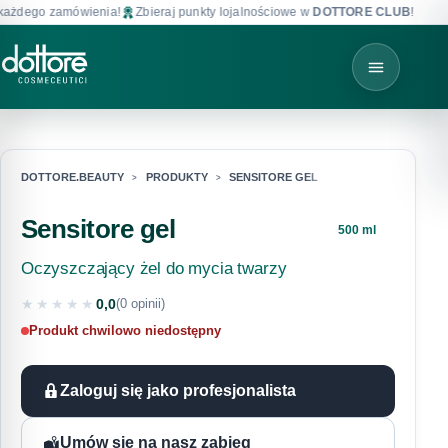
ażdego zamówienia!
Zbieraj punkty lojalnościowe w
DOTTORE CLUB
!
DOTTORE.BEAUTY
PRODUKTY
SENSITORE GEL
Sensitore gel
500 ml
Oczyszczający żel do mycia twarzy
★★★★★
0,0
(0 opinii)
★★★★★
Produkt chwilowo niedostępny
Zaloguj się jako profesjonalista
Umów się na nasz zabieg