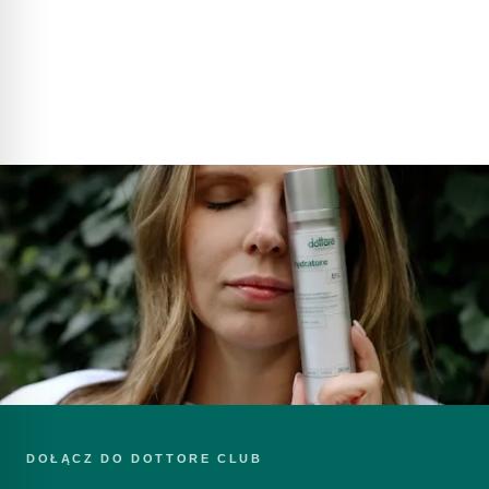
Sprawdź pełne informacje o dostawie
WYŚLIJ PYTANIE
616792520
sklep@dottore.beauty
DOŁĄCZ DO DOTTORE CLUB