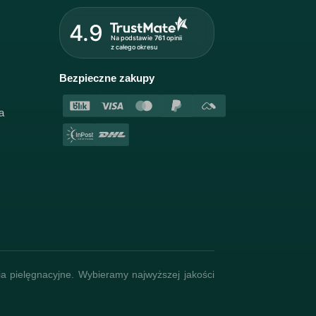
4.9
Na podstawie
761
opinii
z całego okresu
Bezpieczne zakupy
a
ia pielęgnacyjne. Wybieramy najwyższej jakości