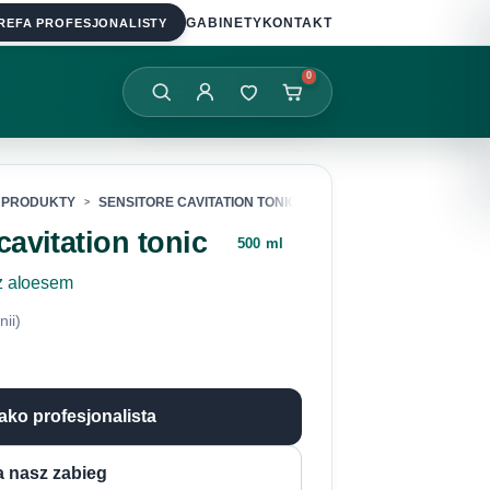
REFA PROFESJONALISTY
GABINETY
KONTAKT
0
PRODUKTY
SENSITORE CAVITATION TONIC
cavitation tonic
500 ml
 z aloesem
nii)
jako profesjonalista
 nasz zabieg