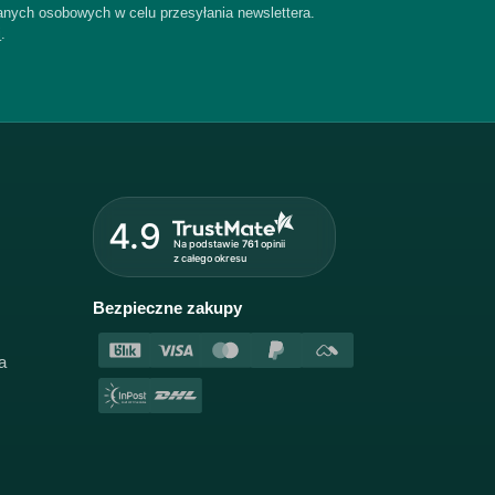
nych osobowych w celu przesyłania newslettera.
i
.
4.9
Na podstawie
761
opinii
z całego okresu
Bezpieczne zakupy
a