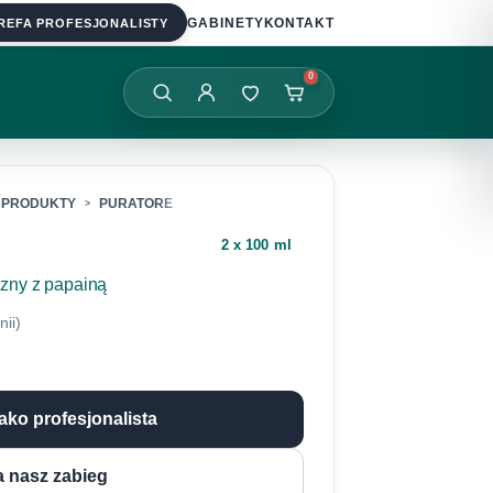
REFA PROFESJONALISTY
GABINETY
KONTAKT
0
PRODUKTY
PURATORE
2 x 100 ml
zny z papainą
nii)
jako profesjonalista
 nasz zabieg