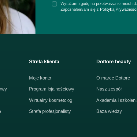
Wyrażam zgodę na przetwarzanie moich da
Zapoznałem/am się z
Polityką Prywatnośc
Strefa klienta
Dottore.beauty
Moje konto
O marce Dottore
tawy
Program lojalnościowy
Nasz zespół
Wirtualny kosmetolog
Akademia i szkoleni
e
Strefa profesjonalisty
Baza wiedzy