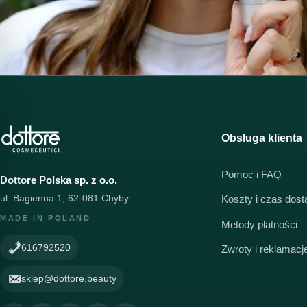
Obsługa klienta
Pomoc i FAQ
Dottore Polska sp. z o.o.
ul. Bagienna 1, 62-081 Chyby
Koszty i czas dos
MADE IN POLAND
Metody płatności
616792520
Zwroty i reklamacj
sklep@dottore.beauty