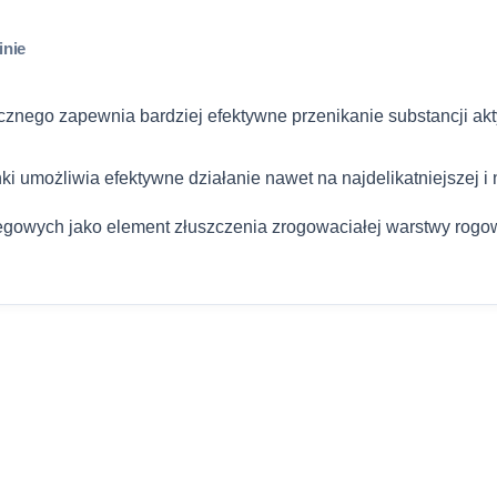
lub bezpośredn
InPost Kurier
Szczegółowe za
inie
od umowy opis
Kurier DHL
sklepu.
Wiadomość
znego zapewnia bardziej efektywne przenikanie substancji ak
Dostawa do p
Zwroty i reklam
ki umożliwia efektywne działanie nawet na najdelikatniejszej i 
InPost Kurier 
gowych jako element złuszczenia zrogowaciałej warstwy rogow
Kurier DHL (za
Wyrażam zgodę
w celu obsługi 
Polityką prywat
Dostawa do pu
pobraniem)
Sprawdź pełne i
616792520
s