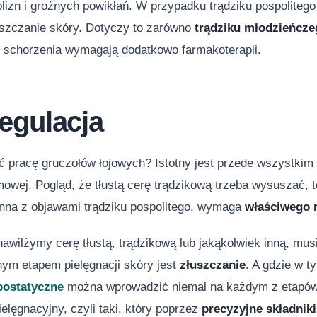
lizn i groźnych powikłań. W przypadku trądziku pospolitego
szczanie skóry. Dotyczy to zarówno
trądziku młodzieńcz
o schorzenia wymagają dodatkowo farmakoterapii.
egulacja
ć pracę gruczołów łojowych? Istotny jest przede wszystki
mowej. Pogląd, że tłustą cerę trądzikową trzeba wysuszać, to
inna z objawami trądziku pospolitego, wymaga
właściwego 
nawilżymy cerę tłustą, trądzikową lub jakąkolwiek inną, m
ym etapem pielęgnacji skóry jest
złuszczanie
. A gdzie w 
bostatyczne
można wprowadzić niemal na każdym z etapów p
ielęgnacyjny, czyli taki, który poprzez
precyzyjne składnik