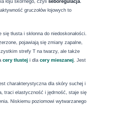
 łoju skórnego, czyli
seboregulacja
.
 aktywność gruczołów łojowych to
e się tłusta i skłonna do niedoskonałości.
zerzone, pojawiają się zmiany zapalne,
zystkim strefy T na twarzy, ale także
la
cery tłustej
i dla
cery mieszanej
. Jest
est charakterystyczna dla skóry suchej i
 traci elastyczność i jędrność, staje się
nienia. Niskiemu poziomowi wytwarzanego