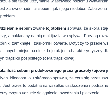
zuje się także utrzymanie właściwego poziomu wytwarzania
jest zarówno nadmiar sebum, jak i jego niedobór. Zaburzona
 problem.
dzielanie sebum
zwane
łojotokiem
sprawia, że skóra staj
czy, a nakładany na nią makijaż łatwo spływa. Pory są rozs
órniki zamknięte i zaskórniki otwarte. Dotyczy to przede ws
u i innych miejsc na ciele. Łojotok jest charakterystyczny d
yn trądziku pospolitego (cera trądzikowa).
ała ilość sebum produkowanego przez gruczoły łojowe
j
ałych. Niedobór łoju skórnego sprawia, że cera się przesusza,
a. Jest przez to podatna na wszelkie uszkodzenia i podraż
szy często uczucie ściągnięcia, swędzenia i pieczenia.