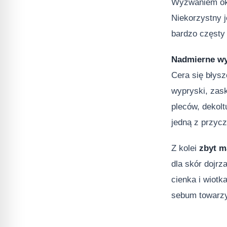
Wyzwaniem oka
Niekorzystny 
bardzo częsty
Nadmierne wy
Cera się błysz
wypryski, zask
pleców, dekolt
jedną z przycz
Z kolei
zbyt m
dla skór dojrz
cienka i wiotk
sebum towarzy