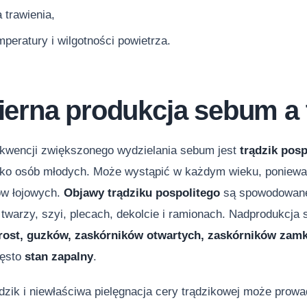
 trawienia,
peratury i wilgotności powietrza.
erna produkcja sebum a t
kwencji zwiększonego wydzielania sebum jest
trądzik posp
ylko osób młodych. Może wystąpić w każdym wieku, poniewa
ów łojowych.
Objawy trądziku pospolitego
są spowodowane 
a twarzy, szyi, plecach, dekolcie i ramionach. Nadprodukc
ost, guzków, zaskórników otwartych, zaskórników zamkn
zęsto
stan zapalny
.
ądzik i niewłaściwa pielęgnacja cery trądzikowej może prow