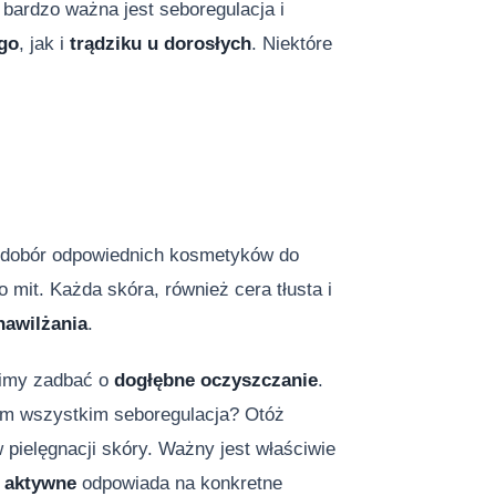
 bardzo ważna jest seboregulacja i
ego
, jak i
trądziku u dorosłych
. Niektóre
m dobór odpowiednich kosmetyków do
 mit. Każda skóra, również cera tłusta i
nawilżania
.
usimy zadbać o
dogłębne oczyszczanie
.
tym wszystkim seboregulacja? Otóż
ielęgnacji skóry. Ważny jest właściwie
i aktywne
odpowiada na konkretne