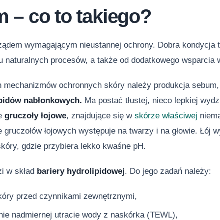
 – co to takiego?
rządem wymagającym nieustannej ochrony. Dobra kondycja t
u naturalnych procesów, a także od dodatkowego wsparcia w 
h mechanizmów ochronnych skóry należy produkcja sebum, c
ipidów nabłonkowych.
Ma postać tłustej, nieco lepkiej wydz
ne
gruczoły łojowe
, znajdujące się w
skórze właściwej
niema
 gruczołów łojowych występuje na twarzy i na głowie. Łój w
kóry, gdzie przybiera lekko kwaśne pH.
i w skład
bariery hydrolipidowej
. Do jego zadań należy:
kóry przed czynnikami zewnętrznymi,
nie nadmiernej utracie wody z naskórka (TEWL),