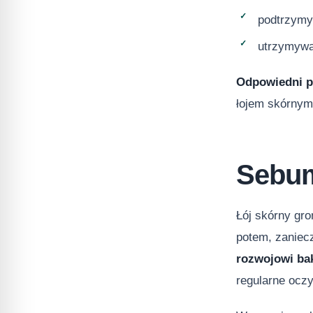
podtrzymy
utrzymywa
Odpowiedni p
łojem skórnym
Sebum
Łój skórny gr
potem, zaniec
rozwojowi bak
regularne oczy