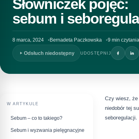
Słowniczek pojęć:
sebum i seboregula
8 marca, 2024
Bernadeta Paczkowska
9 min czytani
Odsłuch niedostępny
UDOSTĘPNIJ
Czy wiesz, że
W ARTYKULE
niedobór tej s
seboregulacji.
Sebum – co to takiego?
Sebum i wyzwania pielęgnacyjne