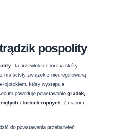
rądzik pospolity
olity
. Ta przewlekła choroba skóry
ż ma ścisły związek z nieuregulowaną
łojotokiem, który występuje
ja sebum powoduje powstawanie
grudek,
iętych i torbieli ropnych
. Zmianom
adzić do powstawania przebarwień