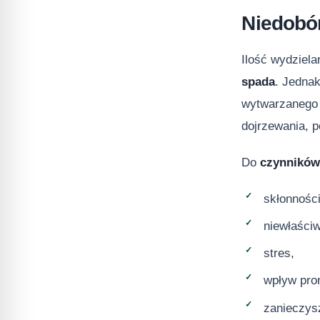
Niedobó
Ilość wydziel
spada
. Jednak
wytwarzanego
dojrzewania, 
Do
czynników
skłonnośc
niewłaściw
stres,
wpływ pro
zanieczys