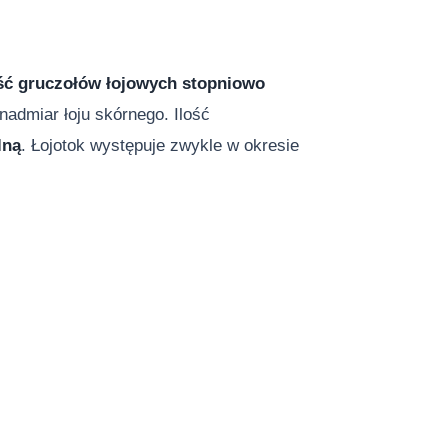
ść gruczołów łojowych stopniowo
 nadmiar łoju skórnego. Ilość
lną
. Łojotok występuje zwykle w okresie