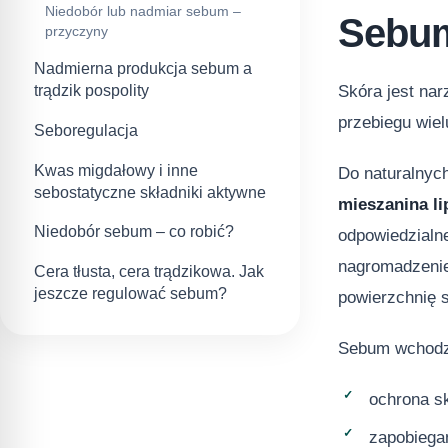
Niedobór lub nadmiar sebum –
Sebum
przyczyny
Nadmierna produkcja sebum a
Skóra jest na
trądzik pospolity
przebiegu wiel
Seboregulacja
Kwas migdałowy i inne
Do naturalnyc
sebostatyczne składniki aktywne
mieszanina l
Niedobór sebum – co robić?
odpowiedzial
nagromadzenie
Cera tłusta, cera trądzikowa. Jak
jeszcze regulować sebum?
powierzchnię s
Sebum wchodz
ochrona s
zapobiega