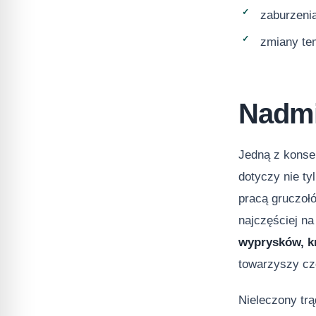
zaburzenia
zmiany tem
Nadmi
Jedną z konse
dotyczy nie t
pracą gruczoł
najczęściej n
wyprysków, kr
towarzyszy c
Nieleczony tr