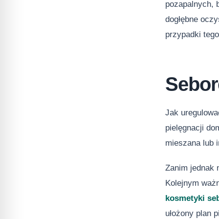
pozapalnych, b
dogłębne oczy
przypadki teg
Sebor
Jak uregulowa
pielęgnacji do
mieszana lub 
Zanim jednak 
Kolejnym ważn
kosmetyki se
ułożony plan p