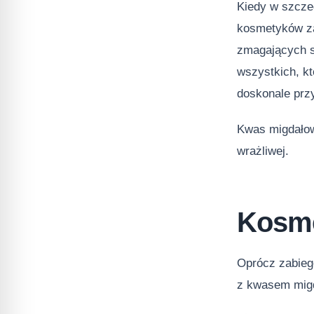
Kiedy w szcze
kosmetyków za
zmagających s
wszystkich, k
doskonale prz
Kwas migdałow
wrażliwej.
Kosme
Oprócz zabieg
z kwasem mig