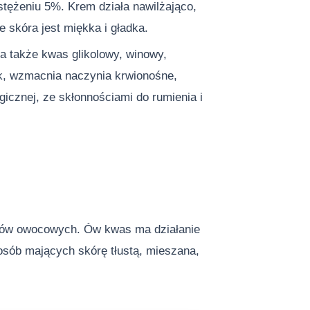
tężeniu 5%. Krem działa nawilżająco,
 skóra jest miękka i gładka.
a także kwas glikolowy, winowy,
k, wzmacnia naczynia krwionośne,
icznej, ze skłonnościami do rumienia i
sów owocowych. Ów kwas ma działanie
 osób mających skórę tłustą, mieszana,