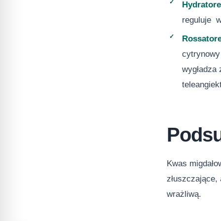
Hydrator
reguluje w
Rossator
cytrynowy
wygładza z
teleangiek
Pods
Kwas migdałow
złuszczające, 
wrażliwą.