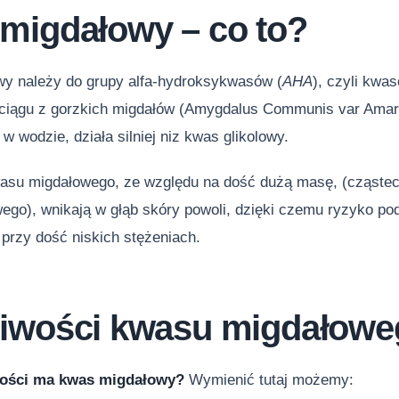
migdałowy – co to?
y należy do grupy alfa-hydroksykwasów (
AHA
), czyli kw
yciągu z gorzkich migdałów (Amygdalus Communis var Ama
w wodzie, działa silniej niz kwas glikolowy.
asu migdałowego, ze względu na dość dużą masę, (cząstec
ego), wnikają w głąb skóry powoli, dzięki czemu ryzyko po
 przy dość niskich stężeniach.
iwości kwasu migdałow
wości ma kwas migdałowy?
Wymienić tutaj możemy: