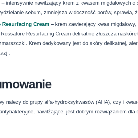
e
‒ intensywnie nawilżający krem z kwasem migdałowych o s
ydzielanie sebum, zmniejsza widoczność porów, sprawia, że
e Resurfacing Cream
‒ krem zawierający kwas migdałowy, 
 Rossatore Resurfacing Cream delikatnie złuszcza naskóre
marszczki. Krem dedykowany jest do skóry delikatnej, alerg
tazji.
umowanie
y należy do grupy alfa-hydroksykwasów (AHA), czyli kwa
antybakteryjne, nawilżające, jest dobrym rozwiązaniem dla