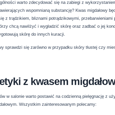
gólności warto zdecydować się na zabiegi z wykorzystani
wierających wspomnianą substancję? Kwas migdałowy będ
ię z trądzikiem, bliznami potrądzikowymi, przebarwieniami
tórzy chcą nawilżyć i wygładzić skórę oraz zadbać o jej k
ygotowują skórę do innych kuracji.
y sprawdzi się zarówno w przypadku skóry tłustej czy mies
tyki z kwasem migdał
ów w salonie warto postawić na codzienną pielęgnację z u
dałowym. Wszystkim zainteresowanym polecamy: