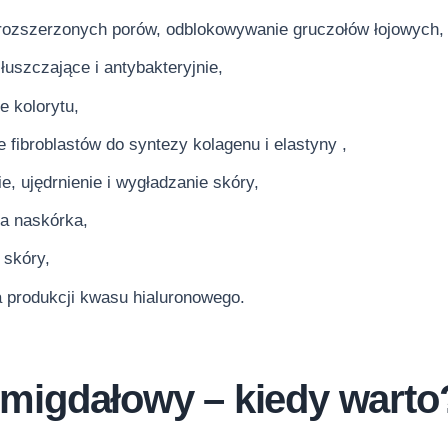
rozszerzonych porów, odblokowywanie gruczołów łojowych, 
złuszczające i antybakteryjnie,
 kolorytu,
 fibroblastów do syntezy kolagenu i elastyny ,
ie, ujędrnienie i wygładzanie skóry,
ja naskórka,
 skóry,
 produkcji kwasu hialuronowego.
migdałowy – kiedy wart