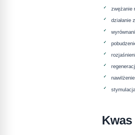
zwężanie 
działanie 
wyrównanie
pobudzenie
rozjaśnien
regenerac
nawilżenie
stymulacja
Kwas 