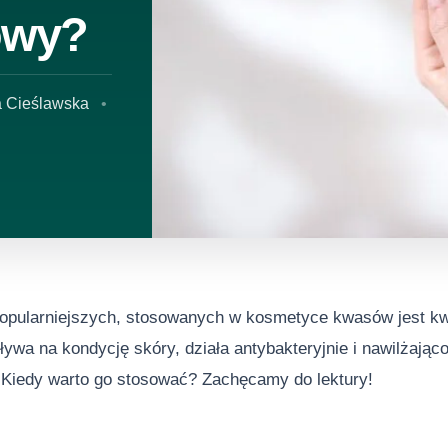
owy?
a Cieślawska
opularniejszych, stosowanych w kosmetyce kwasów jest k
ywa na kondycję skóry, działa antybakteryjnie i nawilżając
Kiedy warto go stosować? Zachęcamy do lektury!