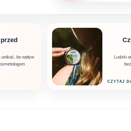
 przed
Cz
unikać, bo wpływ
Ludzki o
kosmetologom
bez
CZYTAJ D