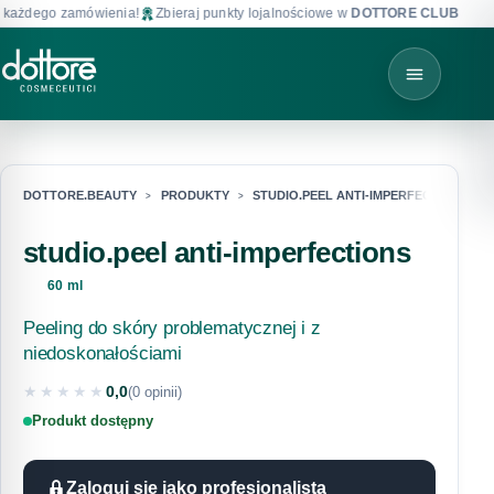
każdego zamówienia!
Zbieraj punkty lojalnościowe w
DOTTORE CLUB
!
DOTTORE.BEAUTY
PRODUKTY
STUDIO.PEEL ANTI-IMPERFECTIONS
studio.peel anti-imperfections
60 ml
Peeling do skóry problematycznej i z
niedoskonałościami
★★★★★
0,0
(0 opinii)
★★★★★
Produkt dostępny
Zaloguj się jako profesjonalista