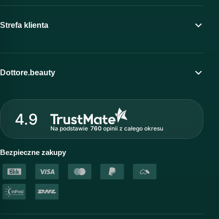
Strefa klienta
Moje konto
Program lojalnościowy
Dottore.beauty
Wirtualny kosmetolog
O marce Dottore
Strefa profesjonalisty
4.9
Nasz zespół
Na podstawie
760
opinii
z całego okresu
Akademia i szkolenia
Baza wiedzy
Bezpieczne zakupy