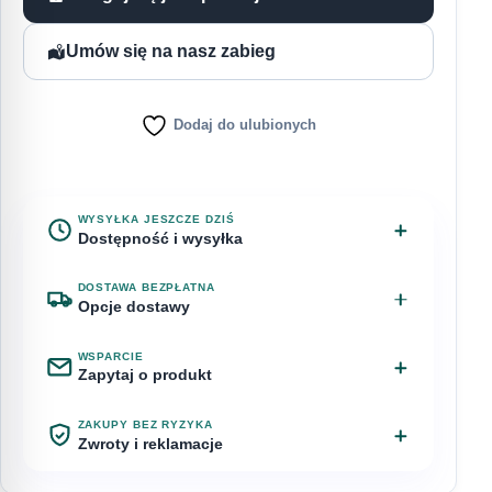
Umów się na nasz zabieg
Dodaj do ulubionych
WYSYŁKA JESZCZE DZIŚ
Dostępność i wysyłka
Na stanie
Przewidywana dostawa: 10 sierpnia
DOSTAWA BEZPŁATNA
Opcje dostawy
Zamów w ciągu
WSPARCIE
Odbiór osobisty – Chyby, ul.
za 4 godziny 25 minut
Bezpłatnie
Zapytaj o produkt
Bagienna 1
a zamówienie nadamy jeszcze dziś.
Masz pytanie o studio.peel anti-imperfections? Napisz do
ZAKUPY BEZ RYZYKA
nas.
Zwroty i reklamacje
InPost Paczkomat 24/7
15,00 zł
WYSYŁKA
Imię
Klient detaliczny może odstąpić od umowy w
Dzisiaj