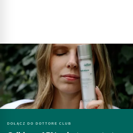
Zapoznałem/am się z
Polityką prywatności
.
WYŚLIJ PYTANIE
616792520
sklep@dottore.beauty
DOŁĄCZ DO DOTTORE CLUB