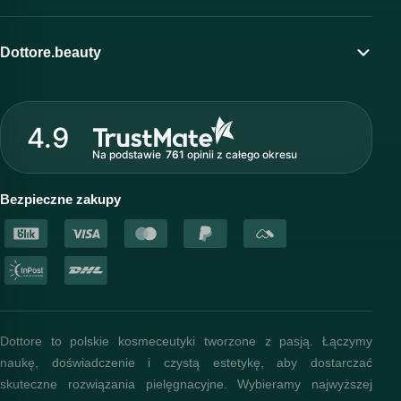
Moje konto
Program lojalnościowy
Dottore.beauty
Wirtualny kosmetolog
O marce Dottore
Strefa profesjonalisty
4.9
Nasz zespół
Na podstawie
761
opinii
z całego okresu
Akademia i szkolenia
Baza wiedzy
Bezpieczne zakupy
Dottore to polskie kosmeceutyki tworzone z pasją. Łączymy
naukę, doświadczenie i czystą estetykę, aby dostarczać
skuteczne rozwiązania pielęgnacyjne. Wybieramy najwyższej