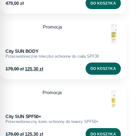
479,00
zł
DO KOSZYKA
Promocja
City SUN BODY
Przeciwsłoneczne mleczko ochronne do ciała SPF30
179,00
zł
125,30
zł
DO KOSZYKA
Promocja
City SUN SPF50+
Przeciwsłoneczny krem ochronny do twarzy SPF50+
179,00
zł
125,30
zł
DO KOSZYKA