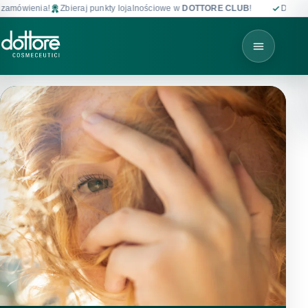
Zbieraj punkty lojalnościowe w
DOTTORE CLUB
!
Darmowa dostawa od