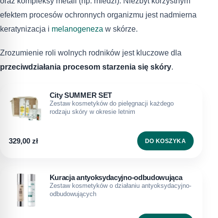
oraz kompleksy metali (np. miedzi). Niezbyt korzystnym
efektem procesów ochronnych organizmu jest nadmierna
keratynizacja i
melanogeneza
w skórze.
Zrozumienie roli wolnych rodników jest kluczowe dla
przeciwdziałania procesom starzenia się skóry
.
City SUMMER SET
Zestaw kosmetyków do pielęgnacji każdego
rodzaju skóry w okresie letnim
329,00
zł
DO KOSZYKA
Kuracja antyoksydacyjno-odbudowująca
Zestaw kosmetyków o działaniu antyoksydacyjno-
odbudowujących