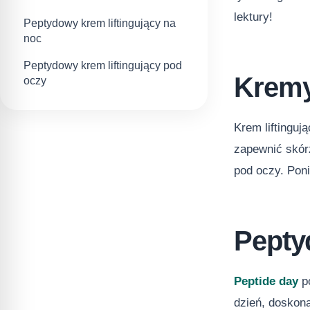
lektury!
Peptydowy krem liftingujący na
noc
Peptydowy krem liftingujący pod
Kremy 
oczy
Krem liftingu
zapewnić skórz
pod oczy. Pon
Pepty
Peptide day
po
dzień, doskon