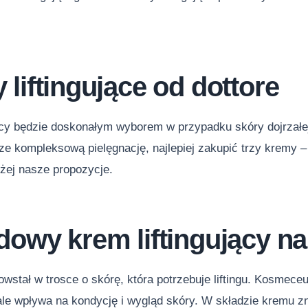
liftingujące od dottore
jący będzie doskonałym wyborem w przypadku skóry dojrzałe
e kompleksową pielęgnację, najlepiej zakupić trzy kremy ‒
iżej nasze propozycje.
dowy krem liftingujący na
wstał w trosce o skórę, która potrzebuje liftingu. Kosmec
ale wpływa na kondycję i wygląd skóry. W składzie kremu z