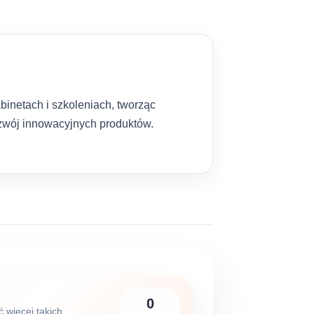
binetach i szkoleniach, tworząc
rozwój innowacyjnych produktów.
0
ć więcej takich