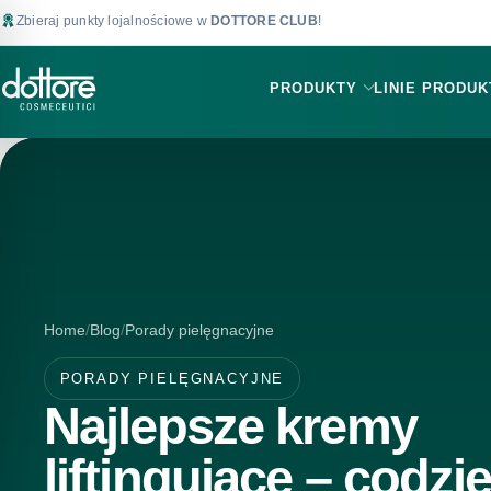
Zbieraj punkty lojalnościowe w
DOTTORE CLUB
!
PRODUKTY
LINIE PRODU
Home
Blog
Porady pielęgnacyjne
PORADY PIELĘGNACYJNE
Najlepsze kremy
liftingujące – codzi