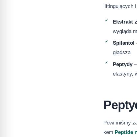
liftingujących
Ekstrakt 
wygląda mł
Spilantol
‒
gładsza
Peptydy
‒
elastyny, 
Pepty
Powinniśmy za
kem
Peptide 