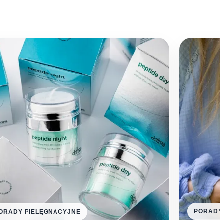
PORADY
ORADY PIELĘGNACYJNE