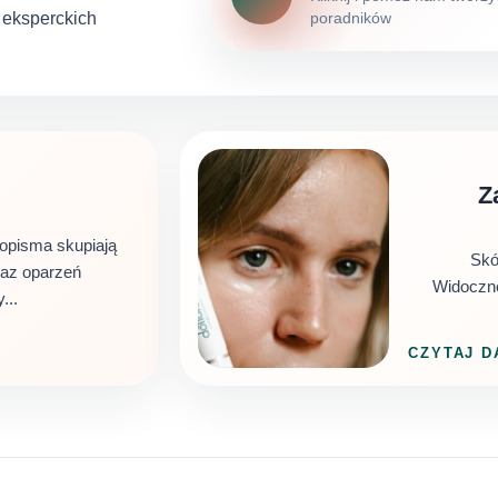
h eksperckich
poradników
Z
sopisma skupiają
Skó
oraz oparzeń
Widoczne
...
CZYTAJ D