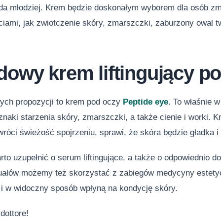
ąda młodziej. Krem będzie doskonałym wyborem dla osób zm
iami, jak zwiotczenie skóry, zmarszczki, zaburzony owal tw
dowy krem liftingujący p
zych propozycji to krem pod oczy
Peptide eye
. To właśnie 
naki starzenia skóry, zmarszczki, a także cienie i worki. 
róci świeżość spojrzeniu, sprawi, że skóra będzie gładka 
rto uzupełnić o serum liftingujące, a także o odpowiednio d
ałów możemy też skorzystać z zabiegów medycyny estety
 i w widoczny sposób wpłyną na kondycję skóry.
 dottore!