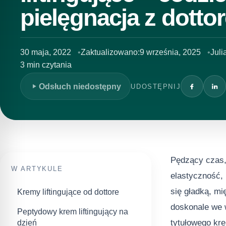
pielęgnacja z dotto
30 maja, 2022
Zaktualizowano:
9 września, 2025
Juli
3 min czytania
Odsłuch niedostępny
UDOSTĘPNIJ
Pędzący czas, 
W ARTYKULE
elastyczność, 
się gładką, m
Kremy liftingujące od dottore
doskonale we 
Peptydowy krem liftingujący na
tytułowego kre
dzień