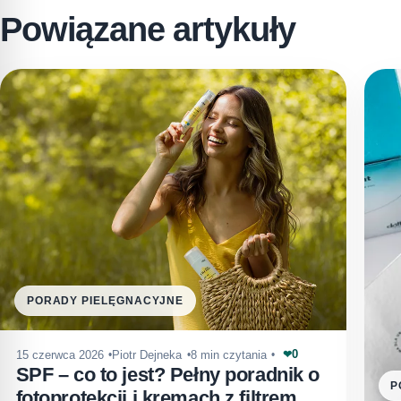
Powiązane artykuły
PORADY PIELĘGNACYJNE
0
15 czerwca 2026
Piotr Dejneka
8 min czytania
❤
SPF – co to jest? Pełny poradnik o
P
fotoprotekcji i kremach z filtrem