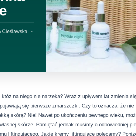
re
a Cieślawska
któż na niego nie narzeka? Wraz z upływem lat zmienia się
pojawiają się pierwsze zmarszczki. Czy to oznacza, że nie
iękką skórą? Nie! Nawet po ukończeniu pewnego wieku, może
własnej skórze. Pamiętać jednak musimy o odpowiedniej pie
mu liftingującego. Jakie kremy liftingujące polecamy? Poni