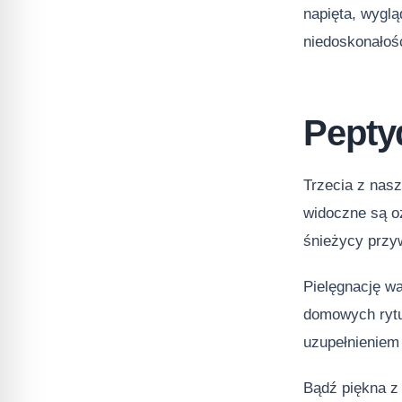
napięta, wygl
niedoskonałośc
Pepty
Trzecia z nas
widoczne są oz
śnieżycy przyw
Pielęgnację wa
domowych rytu
uzupełnieniem
Bądź piękna z