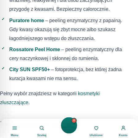
wrażliwej, reaktywnej i dla osób zaczynających
przygodę z kwasami. Bezpieczny całorocznie.
Puratore home
– peeling enzymatyczny z papainą.
Gdy kwasy okazują się zbyt mocne albo szukasz
łagodniejszego wstępu do złuszczania.
Rossatore Peel Home
– peeling enzymatyczny dla
cery naczynkowej i skłonnej do rumienia.
City SUN SPF50+
– fotoprotekcja, bez której żadna
kuracja kwasami nie ma sensu.
Pełny wybór znajdziesz w kategorii
kosmetyki
złuszczające
.
0
Najczęstsze pytania
Menu
Szukaj
Ulubione
Konto