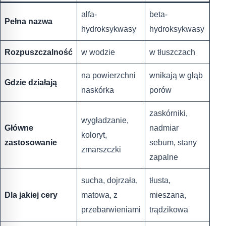
alfa-
beta-
Pełna nazwa
hydroksykwasy
hydroksykwasy
Rozpuszczalność
w wodzie
w tłuszczach
na powierzchni
wnikają w głąb
Gdzie działają
naskórka
porów
zaskórniki,
wygładzanie,
Główne
nadmiar
koloryt,
zastosowanie
sebum, stany
zmarszczki
zapalne
sucha, dojrzała,
tłusta,
Dla jakiej cery
matowa, z
mieszana,
przebarwieniami
trądzikowa