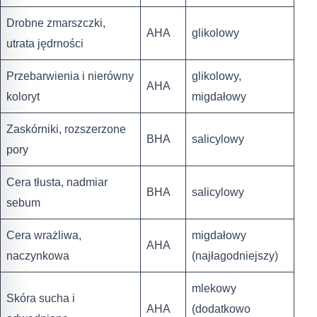
Drobne zmarszczki,
AHA
glikolowy
utrata jędrności
Przebarwienia i nierówny
glikolowy,
AHA
koloryt
migdałowy
Zaskórniki, rozszerzone
BHA
salicylowy
pory
Cera tłusta, nadmiar
BHA
salicylowy
sebum
Cera wrażliwa,
migdałowy
AHA
naczynkowa
(najłagodniejszy)
mlekowy
Skóra sucha i
AHA
(dodatkowo