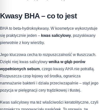
Kwasy BHA – co to jest
BHA to beta-hydroksykwasy. W kosmetyce wykorzystuje
się praktycznie jeden –
kwas salicylowy
, pozyskiwany
pierwotnie z kory wierzby.
Jego kluczowa cecha to rozpuszczalność w tłuszczach.
Dzięki niej kwas salicylowy
wnika w głąb porów
wypełnionych sebum
, czego kwasy AHA nie potrafią.
Rozpuszcza czop łojowy od środka, ogranicza
namnażanie bakterii i działa przeciwzapalnie – stąd jego
pozycja w pielęgnacji cery trądzikowej i tłustej.
Kwas salicylowy ma też właściwości keratolityczne, czyli
rozmiękcza zrogowaciały naskórek. To sprawia, że