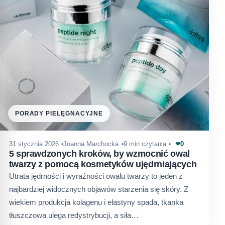
PORADY PIELĘGNACYJNE
0
31 stycznia 2026
Joanna Marchocka
9 min czytania
❤
5 sprawdzonych kroków, by wzmocnić owal
twarzy z pomocą kosmetyków ujędrniających
Utrata jędrności i wyraźności owalu twarzy to jeden z
najbardziej widocznych objawów starzenia się skóry. Z
wiekiem produkcja kolagenu i elastyny spada, tkanka
tłuszczowa ulega redystrybucji, a siła…