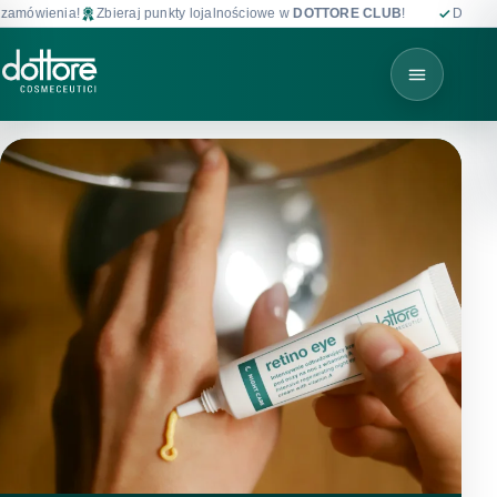
a!
Zbieraj punkty lojalnościowe w
DOTTORE CLUB
!
Darmowa dostawa 