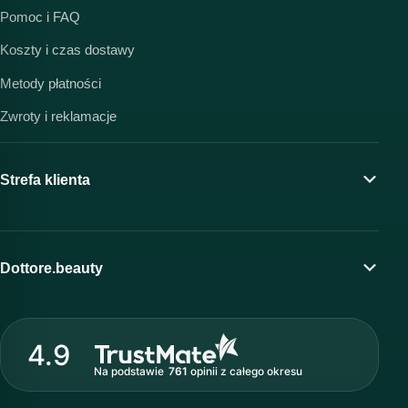
Pomoc i FAQ
Koszty i czas dostawy
Metody płatności
Zwroty i reklamacje
Strefa klienta
Moje konto
Program lojalnościowy
Dottore.beauty
Wirtualny kosmetolog
O marce Dottore
Strefa profesjonalisty
4.9
Nasz zespół
Na podstawie
761
opinii
z całego okresu
Akademia i szkolenia