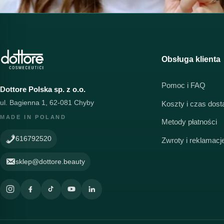
Obsługa klienta
Pomoc i FAQ
Dottore Polska sp. z o.o.
ul. Bagienna 1, 62-081 Chyby
Koszty i czas dos
MADE IN POLAND
Metody płatności
616792520
Zwroty i reklamacj
sklep@dottore.beauty