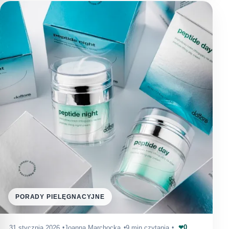
PORADY PIELĘGNACYJNE
0
31 stycznia 2026
Joanna Marchocka
9 min czytania
❤