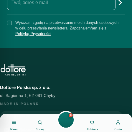
Wyrażam zgodę na przetwarzanie moich danych osobowych
w celu przesyłania newslettera. Zapoznałem/am się z
Polityką Prywatności
.
Dottore Polska sp. z o.o.
ul. Bagienna 1, 62-081 Chyby
MADE IN POLAND
0
616792520
sklep@dottore.beauty
Menu
Szukaj
Ulubione
Konto