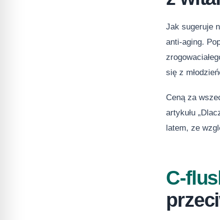
Jak sugeruje 
anti-aging. P
zrogowaciałeg
się z młodzie
Ceną za wszech
artykułu „Dla
latem, ze wzgl
C-flu
przec