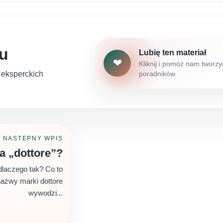
łu
Lubię ten materiał
❤
Kliknij i pomóż nam tworzy
h eksperckich
poradników
NASTEPNY WPIS
a „dottore”?
dlaczego tak? Co to
azwy marki dottore
wywodzi...