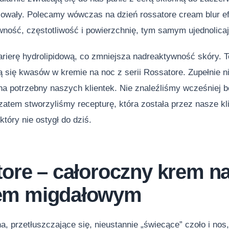
sowały. Polecamy wówczas na dzień rossatore cream blur ef
wność, częstotliwość i powierzchnię, tym samym ujednolicaj
rierę hydrolipidową, co zmniejsza nadreaktywność skóry. 
ą się kwasów w kremie na noc z serii Rossatore. Zupełnie n
na potrzebny naszych klientek. Nie znaleźliśmy wcześniej b
atem stworzyliśmy recepturę, która została przez nasze kl
tóry nie ostygł do dziś.
tore
– całoroczny krem na
em migdałowym
, przetłuszczające się, nieustannie „świecące” czoło i nos,