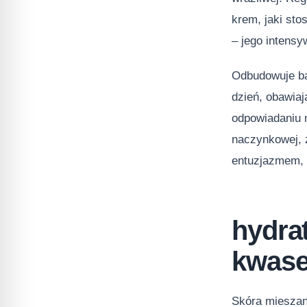
krem, jaki sto
– jego intensy
Odbudowuje ba
dzień, obawiaj
odpowiadaniu 
naczynkowej, z
entuzjazmem, k
hydra
kwas
Skóra mieszana