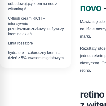
odbudowujący krem na noc z
novo
–
witaminą A
C-flush cream RICH –
Mawia się „do 
intensywnie
przeciwzmarszczkowy, odżywczy
na liście nasz
krem na dzień
marki.
Linia rossatore
Rezultaty stos
hydratore – całoroczny krem na
jednocześnie 
dzień z 5% kwasem migdałowym
elastyczną. O
retino.
retino
z wit