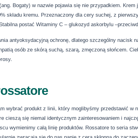
ang. Bogaty) w nazwie pojawia się nie przypadkiem. Krem j
0% składu kremu. Przeznaczony dla cery suchej, z pierwszy
 Stabilna postać Witaminy C – glukozyd askorbylu –przeciwd
nia antyoksydacyjną ochronę, dlatego szczególny nacisk na
mpatią osób ze skórą suchą, szarą, zmęczoną słońcem. Cie
erosy.
rossatore
am wybrać produkt z linii, który moglibyśmy przedstawić w
re cieszą się niemal identycznym zainteresowaniem i najcz
scu wymienimy całą linię produktów. Rossatore to seria stw
ularnie zwracają się do nas panie z cerą skłonną do zaczer