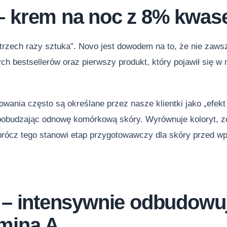
 krem na noc z 8% kwas
trzech razy sztuka”. Novo jest dowodem na to, że nie zaws
ych bestsellerów oraz pierwszy produkt, który pojawił się w 
owania często są określane przez nasze klientki jako „efe
pobudzając odnowę komórkową skóry. Wyrównuje koloryt, zo
prócz tego stanowi etap przygotowawczy dla skóry przed wp
– intensywnie odbudowu
aminą A