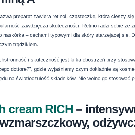
nazwa preparat zawiera retinol, cząsteczkę, która cieszy 
opularność zawdzięcza skuteczności. Retino radzi sobie ze
o naskórka – cechami typowymi dla skóry starzejącej się. 
ńczym trądzikiem.
stronność i skuteczność jest kilka obostrzeń przy stosowa
czego dottore?”, gdzie wyjaśniamy czym dokładnie są kosme
ędu na światłoczułość składników. Nie wolno go stosować po
sh cream RICH
– intensyw
iwzmarszczkowy, odżywcz