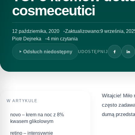
cosmeceutici
12 października, 2020
Zaktualizowano:
9 września, 202
Piotr Dejneka
4 min czytania
Odsłuch niedostępny
UDOSTĘPNIJ
Witajcie! Miło
W ARTYKULE
często zadawa
dumą przedst
novo – krem na noc z 8%
kwasem glikolowym
retino – intensywnie