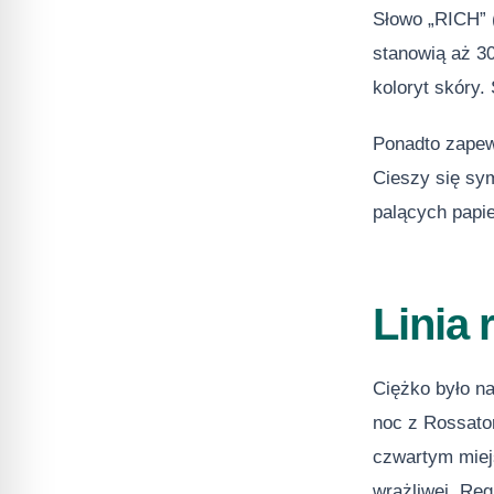
Słowo „RICH” (
stanowią aż 3
koloryt skóry.
Ponadto zapew
Cieszy się sy
palących papi
Linia 
Ciężko było n
noc z Rossato
czwartym miej
wrażliwej. Reg