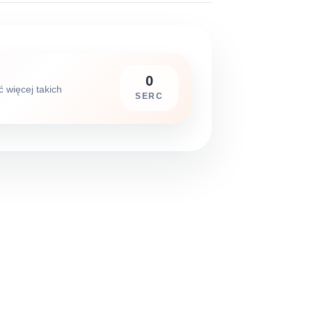
0
ć więcej takich
SERC