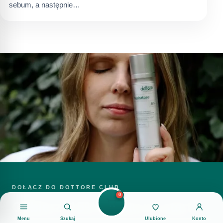
sebum, a następnie…
DOŁĄCZ DO DOTTORE CLUB
0
Odbierz -15% rabatu na start
Menu
Szukaj
Ulubione
Konto