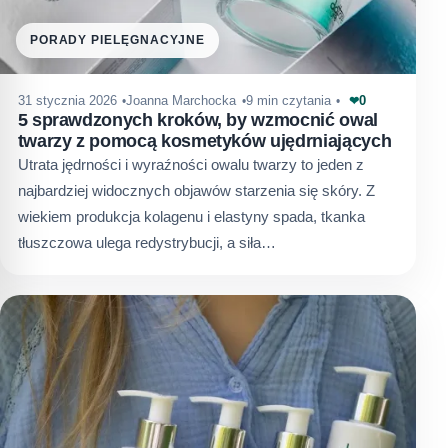
PORADY PIELĘGNACYJNE
0
31 stycznia 2026
Joanna Marchocka
9 min czytania
❤
5 sprawdzonych kroków, by wzmocnić owal
twarzy z pomocą kosmetyków ujędrniających
Utrata jędrności i wyraźności owalu twarzy to jeden z
najbardziej widocznych objawów starzenia się skóry. Z
wiekiem produkcja kolagenu i elastyny spada, tkanka
tłuszczowa ulega redystrybucji, a siła…