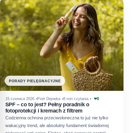
PORADY PIELĘGNACYJNE
0
15 czerwca 2026
Piotr Dejneka
8 min czytania
❤
SPF – co to jest? Pełny poradnik o
fotoprotekcji i kremach z filtrem
Codzienna ochrona przeciwsłoneczna to już nie tylko
wakacyjny trend, ale absolutny fundament świadomej