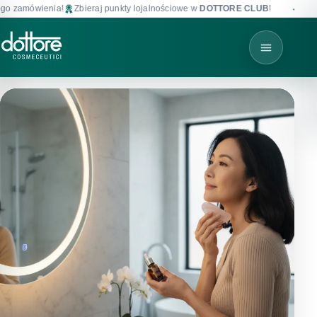
a!
Zbieraj punkty lojalnościowe w
DOTTORE CLUB
!
Darmowa dostawa 