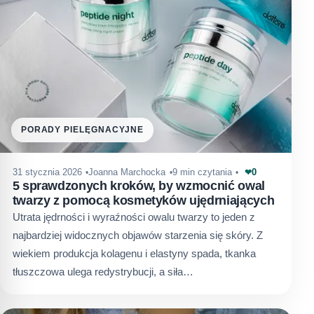
PORADY PIELĘGNACYJNE
0
31 stycznia 2026
Joanna Marchocka
9 min czytania
❤
5 sprawdzonych kroków, by wzmocnić owal
twarzy z pomocą kosmetyków ujędrniających
Utrata jędrności i wyraźności owalu twarzy to jeden z
najbardziej widocznych objawów starzenia się skóry. Z
wiekiem produkcja kolagenu i elastyny spada, tkanka
tłuszczowa ulega redystrybucji, a siła…