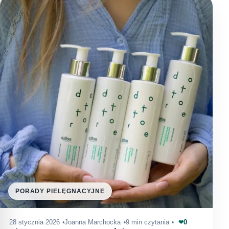
PORADY PIELĘGNACYJNE
0
28 stycznia 2026
Joanna Marchocka
9 min czytania
❤