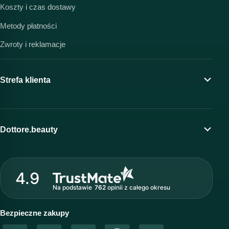
Koszty i czas dostawy
Metody płatności
Zwroty i reklamacje
Strefa klienta
Moje konto
Program lojalnościowy
Dottore.beauty
Wirtualny kosmetolog
O marce Dottore
Strefa profesjonalisty
4.9
Nasz zespół
Na podstawie
762
opinii
z całego okresu
Akademia i szkolenia
Baza wiedzy
Bezpieczne zakupy