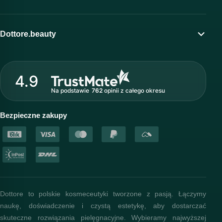
Moje konto
Program lojalnościowy
Dottore.beauty
Wirtualny kosmetolog
O marce Dottore
Strefa profesjonalisty
4.9
Nasz zespół
Na podstawie
762
opinii
z całego okresu
Akademia i szkolenia
Baza wiedzy
Bezpieczne zakupy
Dottore to polskie kosmeceutyki tworzone z pasją. Łączymy
naukę, doświadczenie i czystą estetykę, aby dostarczać
skuteczne rozwiązania pielęgnacyjne. Wybieramy najwyższej