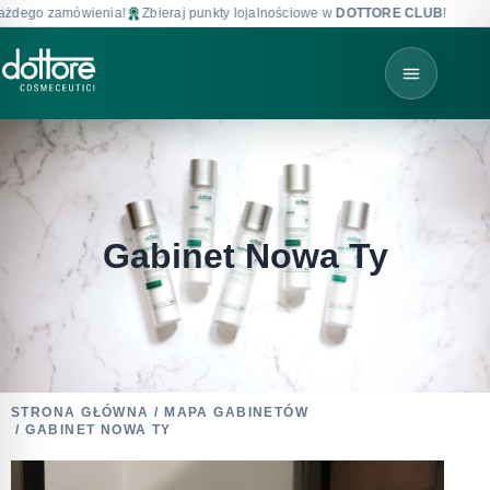
ego zamówienia!
Zbieraj punkty lojalnościowe w
DOTTORE CLUB
!
Dar
Gabinet Nowa Ty
STRONA GŁÓWNA
/
MAPA GABINETÓW
/ GABINET NOWA TY