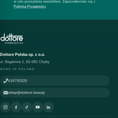
w celu przesyłania newslettera. Zapoznałem/am się z
Polityką Prywatności
.
Dottore Polska sp. z o.o.
ul. Bagienna 1, 62-081 Chyby
MADE IN POLAND
616792520
sklep@dottore.beauty