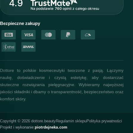
4.9
Nasz zespół
Na podstawie
760
opinii
z całego okresu
Akademia i szkolenia
Baza wiedzy
Bezpieczne zakupy
Dottore to polskie kosmeceutyki tworzone z pasją. Łączymy
naukę, doświadczenie i czystą estetykę, aby dostarczać
skuteczne rozwiązania pielęgnacyjne. Wybieramy najwyższej
jakości składniki i dbamy o transparentność, bezpieczeństwo oraz
komfort skóry.
Copyright © 2026 dottore.beauty
Regulamin sklepu
Polityka prywatności
Projekt i wykonanie:
piotrdejneka.com