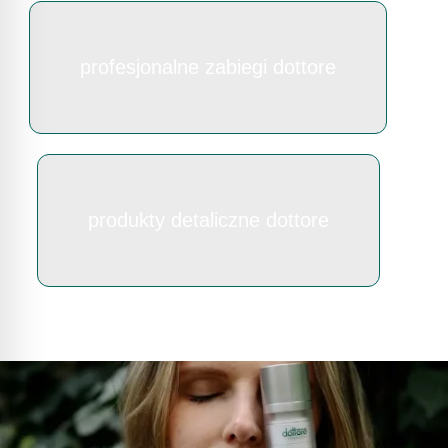
profesjonalne zabiegi dottore
produkty detaliczne dottore